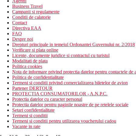
Agentii
Business Travel
Campanii si regulamente
Conditii de calatorie
Contact
Directiva EAA
FAQ
Despre noi
Drepturi principale in temeiul Ordonantei Guvernului nr. 2/2018
Verificare si plata online
Licente, documente juridice si contractul cu turistul
Modalitati de plata
Politica cookies
Nota de informare privind protectia datelor pentru contactele de a
Politica de confidentialitate
Termeni si conditii privind comercializarea biletelor de avion
Partener DERTOUR
PROTECTIA CONSUMATORILOR - A.N.P.C.
Protectia datelor cu caracter personal
Protectia datelor pentru paginile noastre de pe retelele sociale
Setari confidentialitate
Termeni si conditii
Termeni si conditii pentru utilizarea voucherului cadou
Vacante in rate