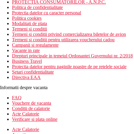
PROTECTIA CONSUMATORILOR - A.N.P.C.
Politica de confidentialitate
Protectia datelor cu caracter personal
Politica cookies
Modalitati de plata
Termeni si conditii
Termeni si conditii privind comercializarea biletelor de avion
Termeni si conditii pentru utilizarea voucherului cadou
Campanii si regulamente
Vacante in rate
Drepturi principale in temeiul Ordonantei Guvernului nr. 2/2018
Business Travel
Protectia datelor pentru paginile noastre de pe retelele sociale
Setari confidentialitate
Directiva EAA
Informatii despre vacanta
FAQ
Vouchere de vacanta
Conditii de calatorie
Acte Calatorie
Verificare si plata online
Acte Calatorie