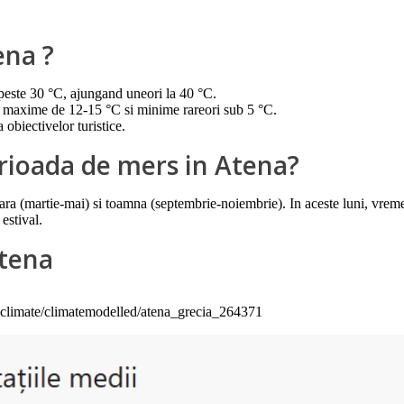
ena ?
peste 30 °C, ajungand uneori la 40 °C.
i maxime de 12-15 °C si minime rareori sub 5 °C.
 obiectivelor turistice.
rioada de mers in Atena?
a (martie-mai) si toamna (septembrie-noiembrie). In aceste luni, vremea e
estival.
Atena
yclimate/climatemodelled/atena_grecia_264371