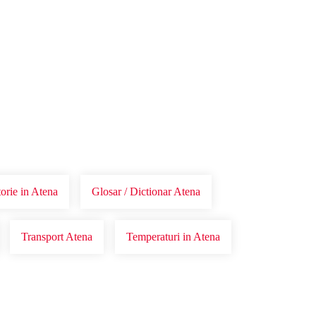
torie in Atena
Glosar / Dictionar Atena
Transport Atena
Temperaturi in Atena