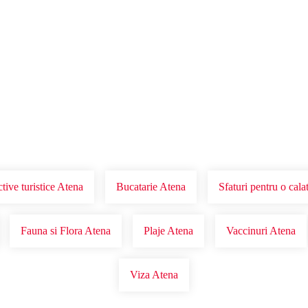
Voucher Cadou
Agentii
tive turistice Atena
Bucatarie Atena
Sfaturi pentru o cala
Fauna si Flora Atena
Plaje Atena
Vaccinuri Atena
Viza Atena