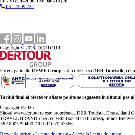
Lu - Vi 8am-20pm l Sb 9am-18 pm
031 22 99 222
Copyright © 2026, DERTOUR
Facem parte din
REWE Group
si din divizia sa
DER Touristik
, cel 
Tariful final al ofertelor afisate pe site se regaseste in ultimul pas a
Copyright ©
2026
Site-ul www.dertour.ro este proprietatea DER Touristik Deutschla
TRAVEL BRANDS SA, cu sediul social in Bucuresti, Strada Reinvierii 
J2018005790400, CUI RO 39257566.
Brevet de turism
-
Licenta de turism
-
Anexa la licenta de turism