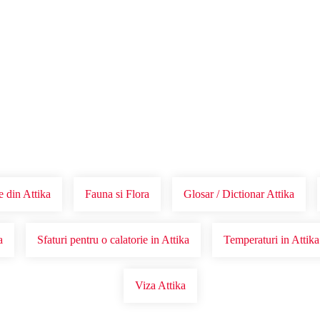
Voucher Cadou
Agentii
e din Attika
Fauna si Flora
Glosar / Dictionar Attika
a
Sfaturi pentru o calatorie in Attika
Temperaturi in Attika
Viza Attika