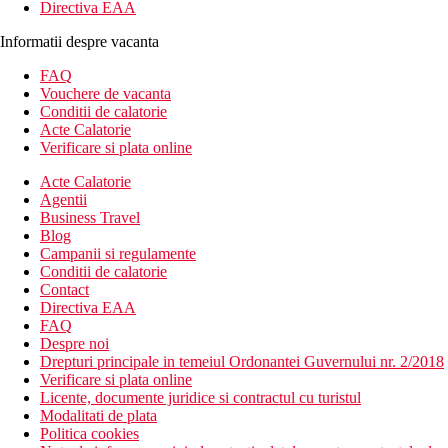
Directiva EAA
Informatii despre vacanta
FAQ
Vouchere de vacanta
Conditii de calatorie
Acte Calatorie
Verificare si plata online
Acte Calatorie
Agentii
Business Travel
Blog
Campanii si regulamente
Conditii de calatorie
Contact
Directiva EAA
FAQ
Despre noi
Drepturi principale in temeiul Ordonantei Guvernului nr. 2/2018
Verificare si plata online
Licente, documente juridice si contractul cu turistul
Modalitati de plata
Politica cookies