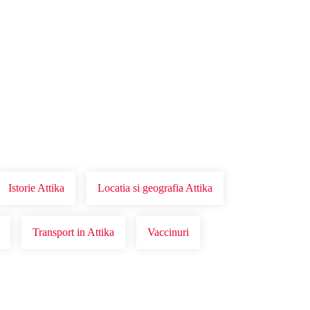
Istorie Attika
Locatia si geografia Attika
Transport in Attika
Vaccinuri