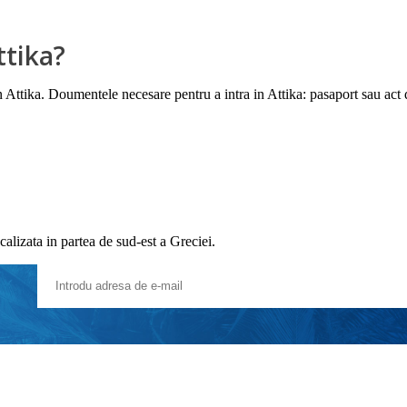
ttika?
n Attika. Doumentele necesare pentru a intra in Attika: pasaport sau act 
alizata in partea de sud-est a Greciei.