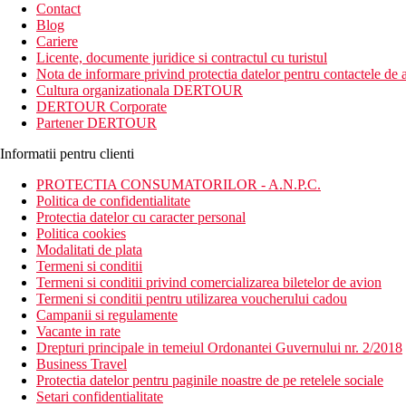
Contact
Blog
Cariere
Licente, documente juridice si contractul cu turistul
Nota de informare privind protectia datelor pentru contactele de a
Cultura organizationala DERTOUR
DERTOUR Corporate
Partener DERTOUR
Informatii pentru clienti
PROTECTIA CONSUMATORILOR - A.N.P.C.
Politica de confidentialitate
Protectia datelor cu caracter personal
Politica cookies
Modalitati de plata
Termeni si conditii
Termeni si conditii privind comercializarea biletelor de avion
Termeni si conditii pentru utilizarea voucherului cadou
Campanii si regulamente
Vacante in rate
Drepturi principale in temeiul Ordonantei Guvernului nr. 2/2018
Business Travel
Protectia datelor pentru paginile noastre de pe retelele sociale
Setari confidentialitate