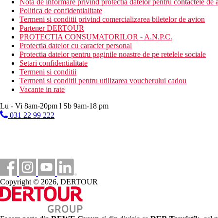
Nota de informare privind protectia datelor pentru contactele de a
Politica de confidentialitate
Termeni si conditii privind comercializarea biletelor de avion
Partener DERTOUR
PROTECTIA CONSUMATORILOR - A.N.P.C.
Protectia datelor cu caracter personal
Protectia datelor pentru paginile noastre de pe retelele sociale
Setari confidentialitate
Termeni si conditii
Termeni si conditii pentru utilizarea voucherului cadou
Vacante in rate
Lu - Vi 8am-20pm l Sb 9am-18 pm
031 22 99 222
Copyright © 2026, DERTOUR