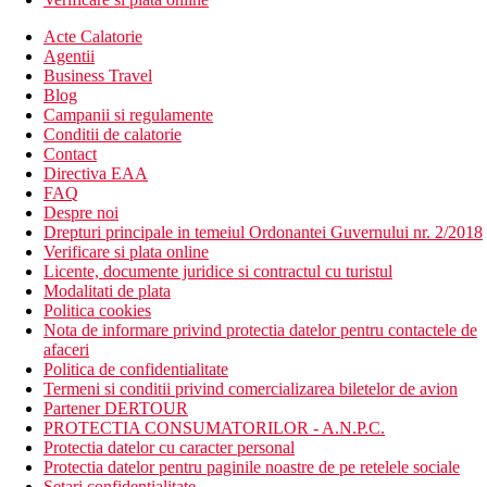
Acte Calatorie
Agentii
Business Travel
Blog
Campanii si regulamente
Conditii de calatorie
Contact
Directiva EAA
FAQ
Despre noi
Drepturi principale in temeiul Ordonantei Guvernului nr. 2/2018
Verificare si plata online
Licente, documente juridice si contractul cu turistul
Modalitati de plata
Politica cookies
Nota de informare privind protectia datelor pentru contactele de
afaceri
Politica de confidentialitate
Termeni si conditii privind comercializarea biletelor de avion
Partener DERTOUR
PROTECTIA CONSUMATORILOR - A.N.P.C.
Protectia datelor cu caracter personal
Protectia datelor pentru paginile noastre de pe retelele sociale
Setari confidentialitate