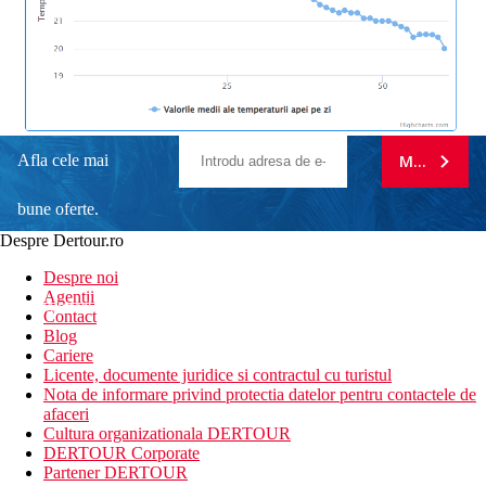
Afla cele mai
MA ABONE
bune oferte.
Despre Dertour.ro
Inscrie-te la
Despre noi
Agentii
newsletter!
Contact
Blog
Cariere
Licente, documente juridice si contractul cu turistul
Nota de informare privind protectia datelor pentru contactele de
afaceri
Cultura organizationala DERTOUR
DERTOUR Corporate
Partener DERTOUR