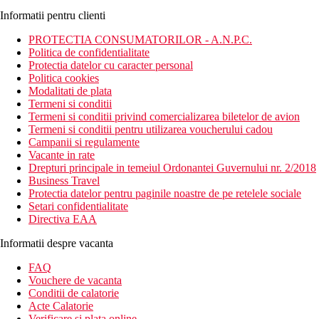
Informatii pentru clienti
PROTECTIA CONSUMATORILOR - A.N.P.C.
Politica de confidentialitate
Protectia datelor cu caracter personal
Politica cookies
Modalitati de plata
Termeni si conditii
Termeni si conditii privind comercializarea biletelor de avion
Termeni si conditii pentru utilizarea voucherului cadou
Campanii si regulamente
Vacante in rate
Drepturi principale in temeiul Ordonantei Guvernului nr. 2/2018
Business Travel
Protectia datelor pentru paginile noastre de pe retelele sociale
Setari confidentialitate
Directiva EAA
Informatii despre vacanta
FAQ
Vouchere de vacanta
Conditii de calatorie
Acte Calatorie
Verificare si plata online