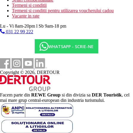
Termeni si conditii
Termeni si conditii pentru utilizarea voucherului cadou
Vacante in rate
Lu - Vi 8am-20pm l Sb 9am-18 pm
031 22 99 222
WHATSAPP - SCRIE-NE
Copyright © 2026, DERTOUR
Facem parte din
REWE Group
si din divizia sa
DER Touristik
, cel
mai mare grup central-european din industria turismului.