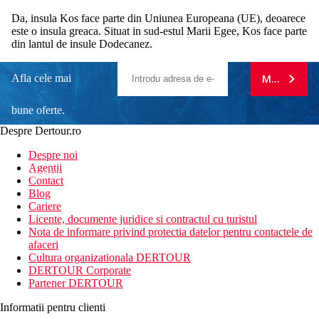
Da, insula Kos face parte din Uniunea Europeana (UE), deoarece
este o insula greaca. Situat in sud-estul Marii Egee, Kos face parte
din lantul de insule Dodecanez.
Afla cele mai
MA ABONE
bune oferte.
Despre Dertour.ro
Inscrie-te la
Despre noi
Agentii
newsletter!
Contact
Blog
Cariere
Licente, documente juridice si contractul cu turistul
Nota de informare privind protectia datelor pentru contactele de
afaceri
Cultura organizationala DERTOUR
DERTOUR Corporate
Partener DERTOUR
Informatii pentru clienti