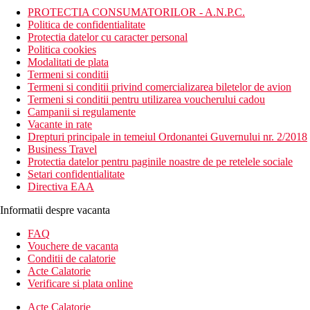
PROTECTIA CONSUMATORILOR - A.N.P.C.
Politica de confidentialitate
Protectia datelor cu caracter personal
Politica cookies
Modalitati de plata
Termeni si conditii
Termeni si conditii privind comercializarea biletelor de avion
Termeni si conditii pentru utilizarea voucherului cadou
Campanii si regulamente
Vacante in rate
Drepturi principale in temeiul Ordonantei Guvernului nr. 2/2018
Business Travel
Protectia datelor pentru paginile noastre de pe retelele sociale
Setari confidentialitate
Directiva EAA
Informatii despre vacanta
FAQ
Vouchere de vacanta
Conditii de calatorie
Acte Calatorie
Verificare si plata online
Acte Calatorie