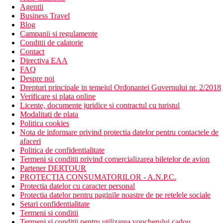
Agentii
Business Travel
Blog
Campanii si regulamente
Conditii de calatorie
Contact
Directiva EAA
FAQ
Despre noi
Drepturi principale in temeiul Ordonantei Guvernului nr. 2/2018
Verificare si plata online
Licente, documente juridice si contractul cu turistul
Modalitati de plata
Politica cookies
Nota de informare privind protectia datelor pentru contactele de
afaceri
Politica de confidentialitate
Termeni si conditii privind comercializarea biletelor de avion
Partener DERTOUR
PROTECTIA CONSUMATORILOR - A.N.P.C.
Protectia datelor cu caracter personal
Protectia datelor pentru paginile noastre de pe retelele sociale
Setari confidentialitate
Termeni si conditii
Termeni si conditii pentru utilizarea voucherului cadou