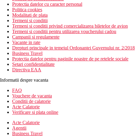
Protectia datelor cu caracter personal
Politica cookies
Modalitati de plata
Termeni si conditii
Termeni si conditii privind comercializarea biletelor de avion
Termeni si conditii pentru utilizarea voucherului cadou
Campanii si regulamente
Vacante in rate
Drepturi principale in temeiul Ordonantei Guvernului nr. 2/2018
Business Travel
Protectia datelor pentru paginile noastre de pe retelele sociale
Setari confidentialitate
Directiva EAA
Informatii despre vacanta
FAQ
Vouchere de vacanta
Conditii de calatorie
Acte Calatorie
Verificare si plata online
Acte Calatorie
Agentii
Business Travel