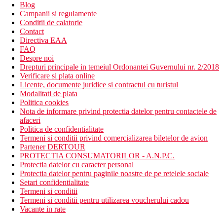
Blog
Campanii si regulamente
Conditii de calatorie
Contact
Directiva EAA
FAQ
Despre noi
Drepturi principale in temeiul Ordonantei Guvernului nr. 2/2018
Verificare si plata online
Licente, documente juridice si contractul cu turistul
Modalitati de plata
Politica cookies
Nota de informare privind protectia datelor pentru contactele de
afaceri
Politica de confidentialitate
Termeni si conditii privind comercializarea biletelor de avion
Partener DERTOUR
PROTECTIA CONSUMATORILOR - A.N.P.C.
Protectia datelor cu caracter personal
Protectia datelor pentru paginile noastre de pe retelele sociale
Setari confidentialitate
Termeni si conditii
Termeni si conditii pentru utilizarea voucherului cadou
Vacante in rate