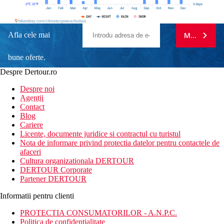
Afla cele mai
MA ABONE
bune oferte.
Despre Dertour.ro
Inscrie-te la
Despre noi
Agentii
newsletter!
Contact
Blog
Cariere
Licente, documente juridice si contractul cu turistul
Nota de informare privind protectia datelor pentru contactele de
afaceri
Cultura organizationala DERTOUR
DERTOUR Corporate
Partener DERTOUR
Informatii pentru clienti
PROTECTIA CONSUMATORILOR - A.N.P.C.
Politica de confidentialitate