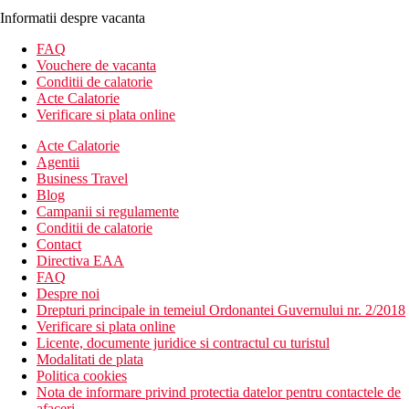
Informatii despre vacanta
FAQ
Vouchere de vacanta
Conditii de calatorie
Acte Calatorie
Verificare si plata online
Acte Calatorie
Agentii
Business Travel
Blog
Campanii si regulamente
Conditii de calatorie
Contact
Directiva EAA
FAQ
Despre noi
Drepturi principale in temeiul Ordonantei Guvernului nr. 2/2018
Verificare si plata online
Licente, documente juridice si contractul cu turistul
Modalitati de plata
Politica cookies
Nota de informare privind protectia datelor pentru contactele de
afaceri