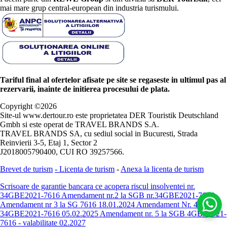
mai mare grup central-european din industria turismului.
Tariful final al ofertelor afisate pe site se regaseste in ultimul pas al
rezervarii, inainte de initierea procesului de plata.
Copyright ©
2026
Site-ul www.dertour.ro este proprietatea DER Touristik Deutschland
Gmbh si este operat de TRAVEL BRANDS S.A.
TRAVEL BRANDS SA, cu sediul social in Bucuresti, Strada
Reinvierii 3-5, Etaj 1, Sector 2
J2018005790400, CUI RO 39257566.
Brevet de turism
-
Licenta de turism
-
Anexa la licenta de turism
Scrisoare de garantie bancara ce acopera riscul insolventei nr.
34GBE2021-7616
Amendament nr.2 la SGB nr.34GBE2021-7616
Amendament nr 3 la SG 7616 18.01.2024
Amendament Nr. 4 -
34GBE2021-7616 05.02.2025
Amendament nr. 5 la SGB 4GBE2021-
7616 - valabilitate 02.2027