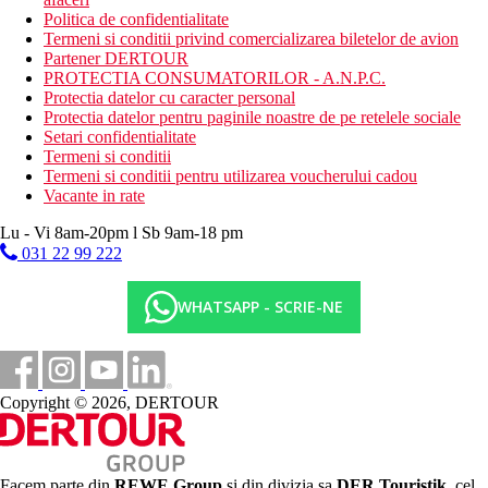
Politica de confidentialitate
Termeni si conditii privind comercializarea biletelor de avion
Partener DERTOUR
PROTECTIA CONSUMATORILOR - A.N.P.C.
Protectia datelor cu caracter personal
Protectia datelor pentru paginile noastre de pe retelele sociale
Setari confidentialitate
Termeni si conditii
Termeni si conditii pentru utilizarea voucherului cadou
Vacante in rate
Lu - Vi 8am-20pm l Sb 9am-18 pm
031 22 99 222
WHATSAPP - SCRIE-NE
Copyright © 2026, DERTOUR
Facem parte din
REWE Group
si din divizia sa
DER Touristik
, cel