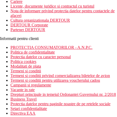
Cariere
Licente, documente juridice si contractul cu turistul
Nota de informare privind protectia datelor pentru contactele de
afaceri
Cultura organizationala DERTOUR
DERTOUR Corporate
Partener DERTOUR
Informatii pentru clienti
PROTECTIA CONSUMATORILOR - A.N.P.C.
Politica de confidentialitate
Protectia datelor cu caracter personal
Politica cookies
Modalitati de plata
Termeni si conditii
Termeni si conditii privind comercializarea biletelor de avion
Termeni si conditii pentru utilizarea voucherului cadou
Campanii si regulamente
Vacante in rate
Drepturi principale in temeiul Ordonantei Guvernului nr. 2/2018
Business Travel
Protectia datelor pentru paginile noastre de pe retelele sociale
Setari confidentialitate
Directiva EAA