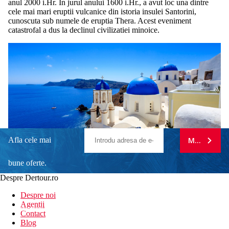
anul 2000 i.Hr. In jurul anului 1600 i.Hr., a avut loc una dintre
cele mai mari eruptii vulcanice din istoria insulei Santorini,
cunoscuta sub numele de eruptia Thera. Acest eveniment
catastrofal a dus la declinul civilizatiei minoice.
Afla cele mai
MA ABONE
bune oferte.
Despre Dertour.ro
Inscrie-te la
Despre noi
Agentii
newsletter!
Contact
Blog