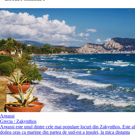
Argassi
Grecia / Zakynthos
Argassi este unul dintre cele mai populare locuri din Zakynthos. Este al
doilea oras ca marime din partea de sud-est a insulei, la mica distanta