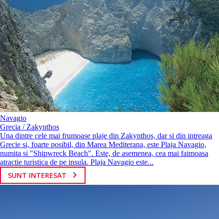
Navagio
Grecia / Zakynthos
Una dintre cele mai frumoase plaje din Zakynthos, dar si din intreaga
Grecie si, foarte posibil, din Marea Mediterana, este Plaja Navagio,
numita si "Shipwreck Beach". Este, de asemenea, cea mai faimoasa
atractie turistica de pe insula. Plaja Navagio este...
SUNT INTERESAT