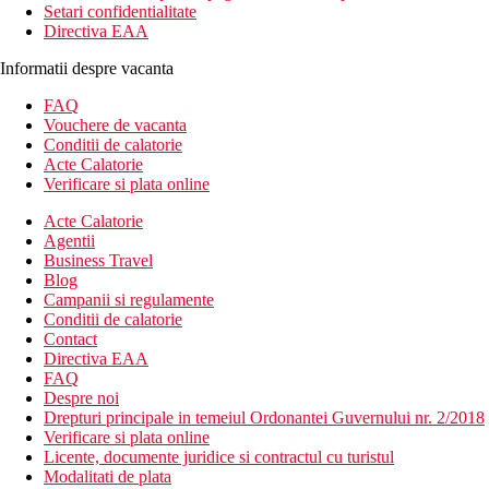
Setari confidentialitate
Directiva EAA
Informatii despre vacanta
FAQ
Vouchere de vacanta
Conditii de calatorie
Acte Calatorie
Verificare si plata online
Acte Calatorie
Agentii
Business Travel
Blog
Campanii si regulamente
Conditii de calatorie
Contact
Directiva EAA
FAQ
Despre noi
Drepturi principale in temeiul Ordonantei Guvernului nr. 2/2018
Verificare si plata online
Licente, documente juridice si contractul cu turistul
Modalitati de plata