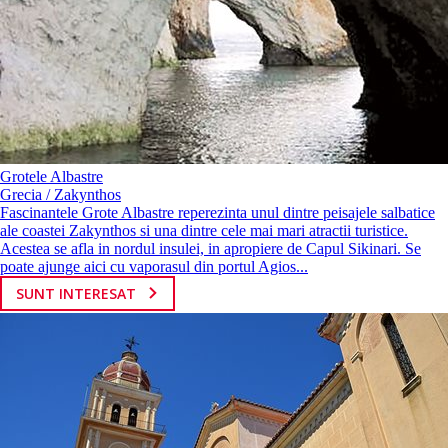
Grotele Albastre
Grecia / Zakynthos
Fascinantele Grote Albastre reperezinta unul dintre peisajele salbatice
ale coastei Zakynthos si una dintre cele mai mari atractii turistice.
Acestea se afla in nordul insulei, in apropiere de Capul Sikinari. Se
poate ajunge aici cu vaporasul din portul Agios...
SUNT INTERESAT