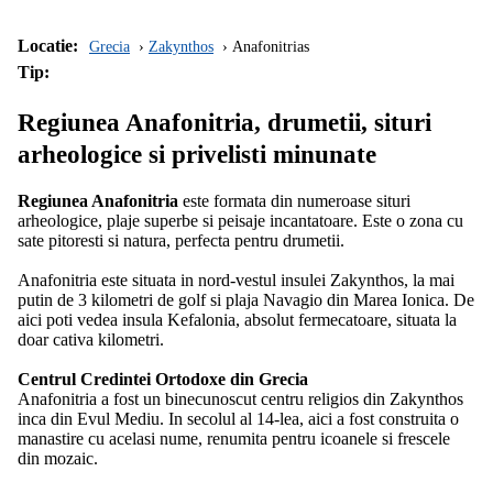
Locatie:
Grecia
Zakynthos
Anafonitrias
Tip:
Regiunea Anafonitria, drumetii, situri
arheologice si privelisti minunate
Regiunea Anafonitria
este formata din numeroase situri
arheologice, plaje superbe si peisaje incantatoare. Este o zona cu
sate pitoresti si natura, perfecta pentru drumetii.
Anafonitria este situata in nord-vestul insulei Zakynthos, la mai
putin de 3 kilometri de golf si plaja Navagio din Marea Ionica. De
aici poti vedea insula Kefalonia, absolut fermecatoare, situata la
doar cativa kilometri.
Centrul Credintei Ortodoxe din Grecia
Anafonitria a fost un binecunoscut centru religios din Zakynthos
inca din Evul Mediu. In secolul al 14-lea, aici a fost construita o
manastire cu acelasi nume, renumita pentru icoanele si frescele
din mozaic.