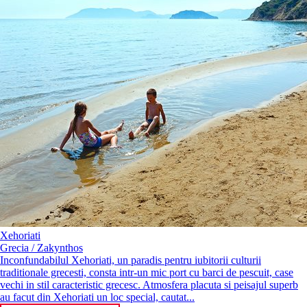
Xehoriati
Grecia / Zakynthos
Inconfundabilul Xehoriati, un paradis pentru iubitorii culturii
traditionale grecesti, consta intr-un mic port cu barci de pescuit, case
vechi in stil caracteristic grecesc. Atmosfera placuta si peisajul superb
au facut din Xehoriati un loc special, cautat...