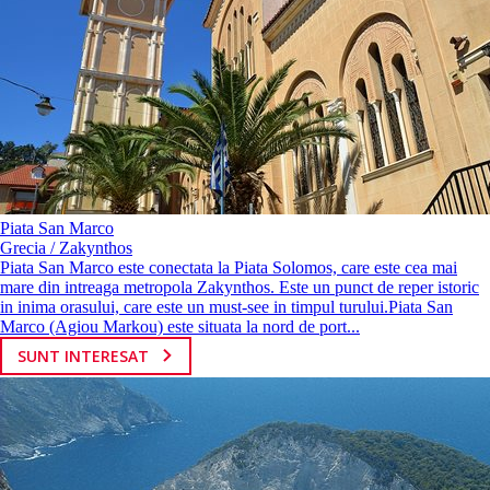
Piata San Marco
Grecia / Zakynthos
Piata San Marco este conectata la Piata Solomos, care este cea mai
mare din intreaga metropola Zakynthos. Este un punct de reper istoric
in inima orasului, care este un must-see in timpul turului.Piata San
Marco (Agiou Markou) este situata la nord de port...
SUNT INTERESAT