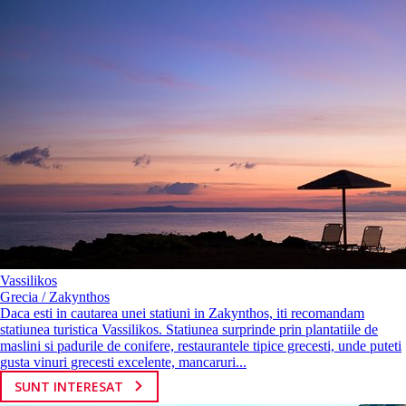
Vassilikos
Grecia / Zakynthos
Daca esti in cautarea unei statiuni in Zakynthos, iti recomandam
statiunea turistica Vassilikos. Statiunea surprinde prin plantatiile de
maslini si padurile de conifere, restaurantele tipice grecesti, unde puteti
gusta vinuri grecesti excelente, mancaruri...
SUNT INTERESAT