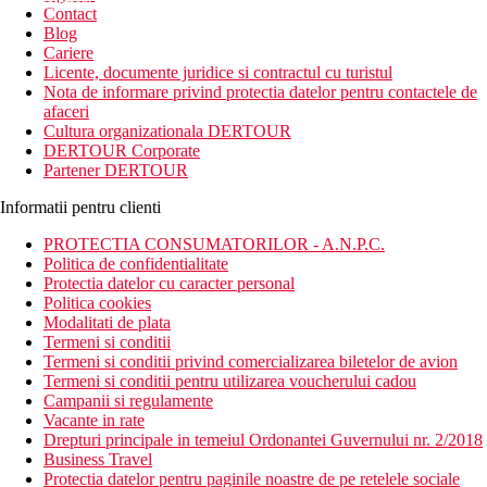
newsletter!
Contact
Blog
Cariere
Licente, documente juridice si contractul cu turistul
Nota de informare privind protectia datelor pentru contactele de
afaceri
Cultura organizationala DERTOUR
DERTOUR Corporate
Partener DERTOUR
Informatii pentru clienti
PROTECTIA CONSUMATORILOR - A.N.P.C.
Politica de confidentialitate
Protectia datelor cu caracter personal
Politica cookies
Modalitati de plata
Termeni si conditii
Termeni si conditii privind comercializarea biletelor de avion
Termeni si conditii pentru utilizarea voucherului cadou
Campanii si regulamente
Vacante in rate
Drepturi principale in temeiul Ordonantei Guvernului nr. 2/2018
Business Travel
Protectia datelor pentru paginile noastre de pe retelele sociale