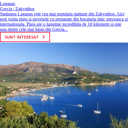
Laganas
Grecia / Zakynthos
Statiunea Laganas este cea mai populara statiune din Zakynthos. Aici
poti vizita plaja si tavernele cu preparate din bucataria tipic greceasca si
internationala. Plaja are o lungime incredibila de 10 kilometri si este
una dintre cele mai lungi din Grecia...
SUNT INTERESAT