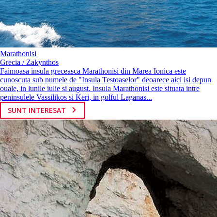
Marathonisi
Grecia / Zakynthos
Faimoasa insula greceasca Marathonisi din Marea Ionica este
cunoscuta sub numele de "Insula Testoaselor" deoarece aici isi depun
ouale, in lunile iulie si august. Insula Marathonisi este situata intre
peninsulele Vassilikos si Keri, in golful Laganas...
SUNT INTERESAT