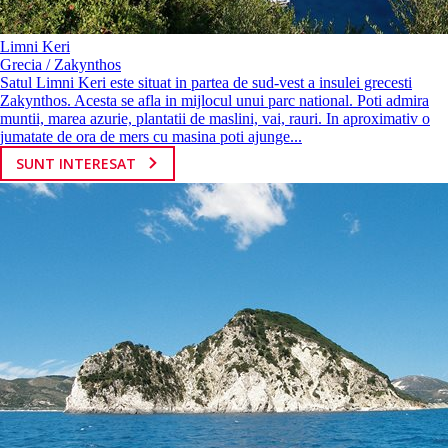
Limni Keri
Grecia / Zakynthos
Satul Limni Keri este situat in partea de sud-vest a insulei grecesti
Zakynthos. Acesta se afla in mijlocul unui parc national. Poti admira
muntii, marea azurie, plantatii de maslini, vai, rauri. In aproximativ o
jumatate de ora de mers cu masina poti ajunge...
SUNT INTERESAT