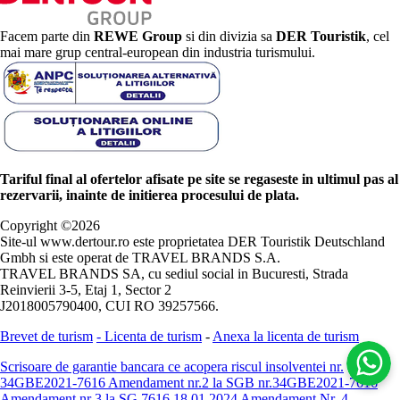
Facem parte din
REWE Group
si din divizia sa
DER Touristik
, cel
mai mare grup central-european din industria turismului.
Tariful final al ofertelor afisate pe site se regaseste in ultimul pas al
rezervarii, inainte de initierea procesului de plata.
Copyright ©
2026
Site-ul www.dertour.ro este proprietatea DER Touristik Deutschland
Gmbh si este operat de TRAVEL BRANDS S.A.
TRAVEL BRANDS SA, cu sediul social in Bucuresti, Strada
Reinvierii 3-5, Etaj 1, Sector 2
J2018005790400, CUI RO 39257566.
Brevet de turism
-
Licenta de turism
-
Anexa la licenta de turism
Scrisoare de garantie bancara ce acopera riscul insolventei nr.
34GBE2021-7616
Amendament nr.2 la SGB nr.34GBE2021-7616
Amendament nr 3 la SG 7616 18.01.2024
Amendament Nr. 4 -