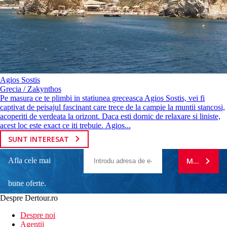
Agios Sostis
Grecia / Zakynthos
Pe masura ce te plimbi in statiunea greceasca Agios Sostis, vei fi
captivat de peisajul fascinant care trece de la campie la muntii stancosi,
acoperiti de verdeata la orizont. Daca esti dornic de relaxare si liniste,
acest loc este exact ce iti trebuie. Agios...
SUNT INTERESAT
Afla cele mai
MA ABONE
bune oferte.
Despre Dertour.ro
Inscrie-te la
Despre noi
Agentii