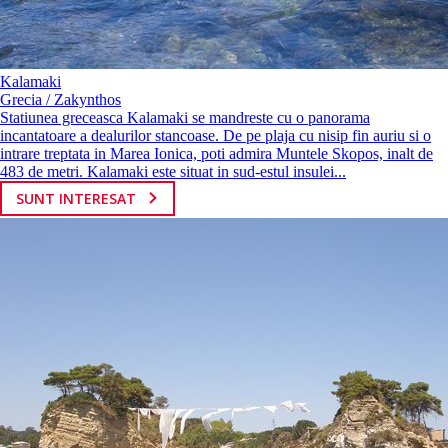
Kalamaki
Grecia / Zakynthos
Statiunea greceasca Kalamaki se mandreste cu o panorama
incantatoare a dealurilor stancoase. De pe plaja cu nisip fin auriu si o
intrare treptata in Marea Ionica, poti admira Muntele Skopos, inalt de
483 de metri. Kalamaki este situat in sud-estul insulei...
SUNT INTERESAT