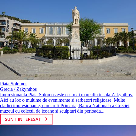
Piata Solomos
Grecia / Zakynthos
Impresionanta Piata Solomos este cea mai mare din insula Zakynthos.
Aici au loc o multime de evenimente si sarbatori religioase. Multe
cladiri impresionante, cum ar fi Primaria, Banca Nationala a Greciei,
muzeul cu colectii de icoane si sculpturi din perioada...
SUNT INTERESAT