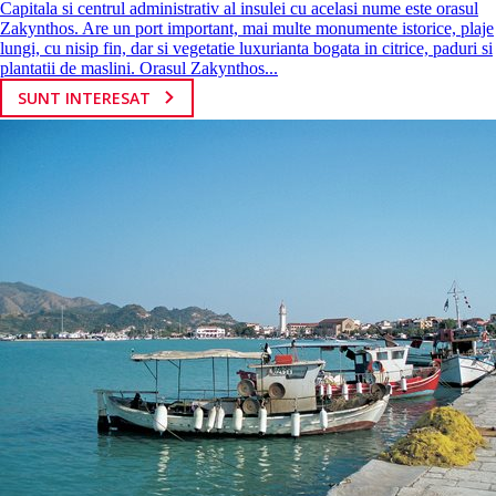
Capitala si centrul administrativ al insulei cu acelasi nume este orasul
Zakynthos. Are un port important, mai multe monumente istorice, plaje
lungi, cu nisip fin, dar si vegetatie luxurianta bogata in citrice, paduri si
plantatii de maslini. Orasul Zakynthos...
SUNT INTERESAT