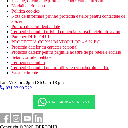
Licente, documente juridice si contractul cu turistul
Modalitati de plata
Politica cookies
Nota de informare privind protectia datelor pentru contactele de
afaceri
Politica de confidentialitate
Termeni si conditii privind comercializarea biletelor de avion
Partener DERTOUR
PROTECTIA CONSUMATORILOR - A.N.P.C.
Protectia datelor cu caracter personal
Protectia datelor pentru paginile noastre de pe retelele sociale
Setari confidentialitate
Termeni si conditii
Termeni si conditii pentru utilizarea voucherului cadou
Vacante in rate
Lu - Vi 8am-20pm l Sb 9am-18 pm
031 22 99 222
WHATSAPP - SCRIE-NE
Copyright © 2026, DERTOUR