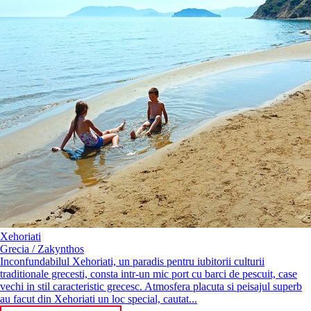
Xehoriati
Grecia / Zakynthos
Inconfundabilul Xehoriati, un paradis pentru iubitorii culturii
traditionale grecesti, consta intr-un mic port cu barci de pescuit, case
vechi in stil caracteristic grecesc. Atmosfera placuta si peisajul superb
au facut din Xehoriati un loc special, cautat...