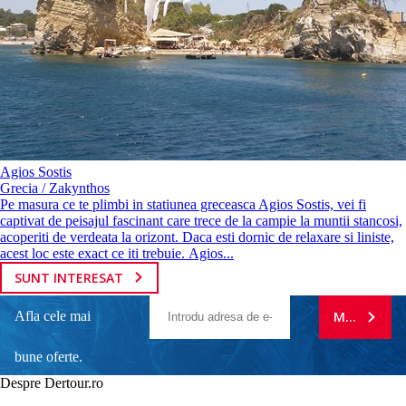
Agios Sostis
Grecia / Zakynthos
Pe masura ce te plimbi in statiunea greceasca Agios Sostis, vei fi
captivat de peisajul fascinant care trece de la campie la muntii stancosi,
acoperiti de verdeata la orizont. Daca esti dornic de relaxare si liniste,
acest loc este exact ce iti trebuie. Agios...
SUNT INTERESAT
Afla cele mai
MA ABONE
bune oferte.
Despre Dertour.ro
Inscrie-te la