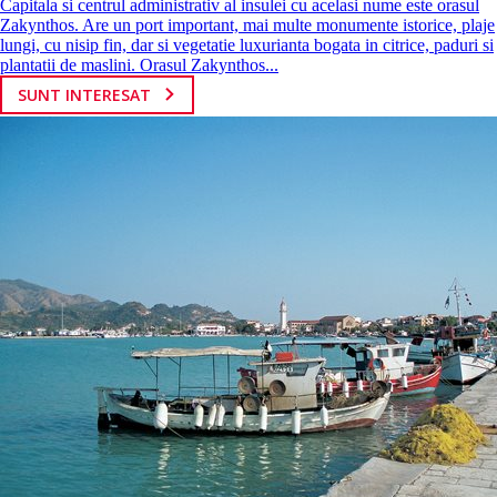
Capitala si centrul administrativ al insulei cu acelasi nume este orasul
Zakynthos. Are un port important, mai multe monumente istorice, plaje
lungi, cu nisip fin, dar si vegetatie luxurianta bogata in citrice, paduri si
plantatii de maslini. Orasul Zakynthos...
SUNT INTERESAT