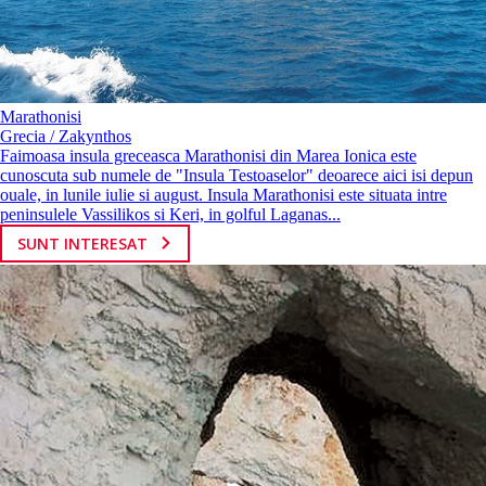
Marathonisi
Grecia / Zakynthos
Faimoasa insula greceasca Marathonisi din Marea Ionica este
cunoscuta sub numele de "Insula Testoaselor" deoarece aici isi depun
ouale, in lunile iulie si august. Insula Marathonisi este situata intre
peninsulele Vassilikos si Keri, in golful Laganas...
SUNT INTERESAT