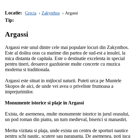
Locatie:
Grecia
Zakynthos
Argassi
Tip:
Argassi
Argassi este unul dintre cele mai populare locuri din Zakynthos.
Este al doilea oras ca marime din partea de sud-est a insulei, la
mica distanta de capitala. Este o destinatie excelenta in special
pentru tineri, deoarece gazduieste multe concerte cu muzica
moderna si traditionala.
Argassi este situat in mijlocul naturii. Puteti urca pe Muntele
Skopos de aici, de unde vei avea o priveliste frumoasa a
imprejurimilor.
Monumente istorice si plaje in Argassi
Exista, de asemenea, multe monumente istorice in jurul orasului,
un pod roman din piatra, un turn medieval, biserici si manastiri.
Merita vizitata si plaja, unde exista un centru de sporturi nautice
pentru schi nautic, scutere sau parapanta. De asemenea, poti juca