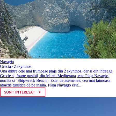
Navagio
Grecia / Zakynthos
Una dintre cele mai frumoase plaje din Zakynthos, dar si din intreaga
Grecie si, foarte posibil, din Marea Mediterana, este Plaja Navagio,
numita si "Shipwreck Beach". Este, de asemenea, cea mai faimoasa
atractie turistica de pe insula. Plaja Navagio este...
SUNT INTERESAT