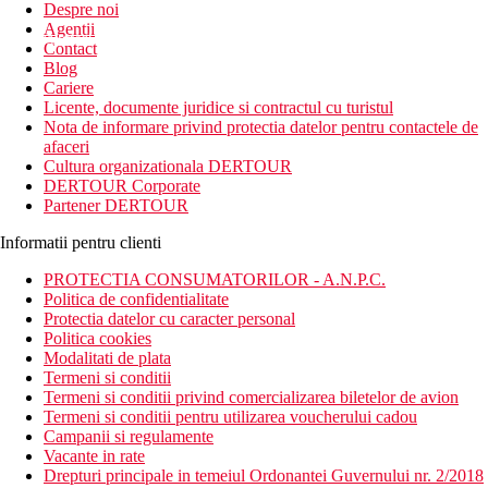
Despre noi
Agentii
newsletter!
Contact
Blog
Cariere
Licente, documente juridice si contractul cu turistul
Nota de informare privind protectia datelor pentru contactele de
afaceri
Cultura organizationala DERTOUR
DERTOUR Corporate
Partener DERTOUR
Informatii pentru clienti
PROTECTIA CONSUMATORILOR - A.N.P.C.
Politica de confidentialitate
Protectia datelor cu caracter personal
Politica cookies
Modalitati de plata
Termeni si conditii
Termeni si conditii privind comercializarea biletelor de avion
Termeni si conditii pentru utilizarea voucherului cadou
Campanii si regulamente
Vacante in rate
Drepturi principale in temeiul Ordonantei Guvernului nr. 2/2018