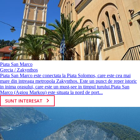
Piata San Marco
Grecia / Zakynthos
Piata San Marco este conectata la Piata Solomos, care este cea mai
mare din intreaga metropola Zakynthos. Este un punct de reper istoric
in inima orasului, care este un must-see in timpul turului.Piata San
Marco (Agiou Markou) este situata la nord de port...
SUNT INTERESAT