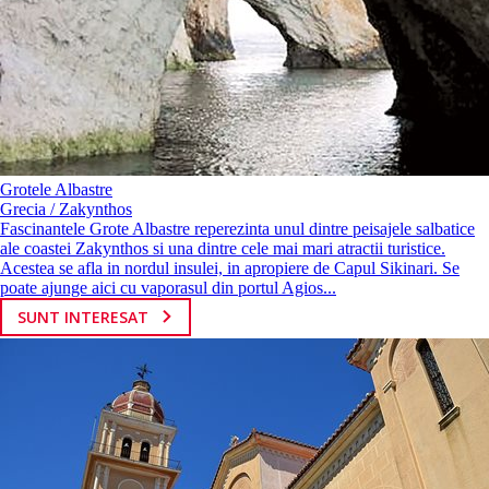
Grotele Albastre
Grecia / Zakynthos
Fascinantele Grote Albastre reperezinta unul dintre peisajele salbatice
ale coastei Zakynthos si una dintre cele mai mari atractii turistice.
Acestea se afla in nordul insulei, in apropiere de Capul Sikinari. Se
poate ajunge aici cu vaporasul din portul Agios...
SUNT INTERESAT