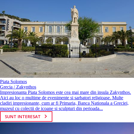
Piata Solomos
Grecia / Zakynthos
Impresionanta Piata Solomos este cea mai mare din insula Zakynthos.
Aici au loc o multime de evenimente si sarbatori religioase. Multe
cladiri impresionante, cum ar fi Primaria, Banca Nationala a Greciei,
muzeul cu colectii de icoane si sculpturi din perioada...
SUNT INTERESAT