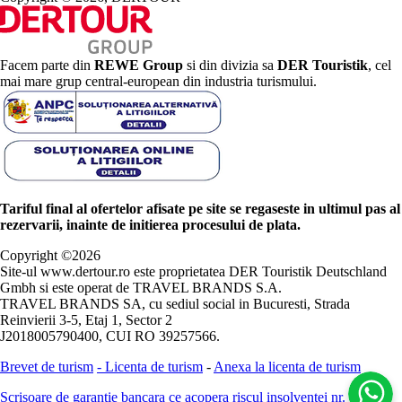
Facem parte din
REWE Group
si din divizia sa
DER Touristik
, cel
mai mare grup central-european din industria turismului.
Tariful final al ofertelor afisate pe site se regaseste in ultimul pas al
rezervarii, inainte de initierea procesului de plata.
Copyright ©
2026
Site-ul www.dertour.ro este proprietatea DER Touristik Deutschland
Gmbh si este operat de TRAVEL BRANDS S.A.
TRAVEL BRANDS SA, cu sediul social in Bucuresti, Strada
Reinvierii 3-5, Etaj 1, Sector 2
J2018005790400, CUI RO 39257566.
Brevet de turism
-
Licenta de turism
-
Anexa la licenta de turism
Scrisoare de garantie bancara ce acopera riscul insolventei nr.