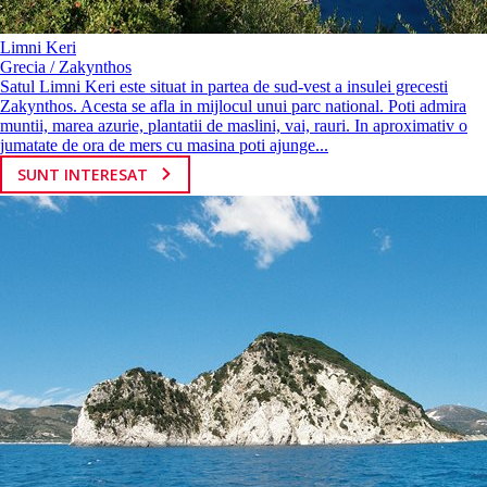
Limni Keri
Grecia / Zakynthos
Satul Limni Keri este situat in partea de sud-vest a insulei grecesti
Zakynthos. Acesta se afla in mijlocul unui parc national. Poti admira
muntii, marea azurie, plantatii de maslini, vai, rauri. In aproximativ o
jumatate de ora de mers cu masina poti ajunge...
SUNT INTERESAT