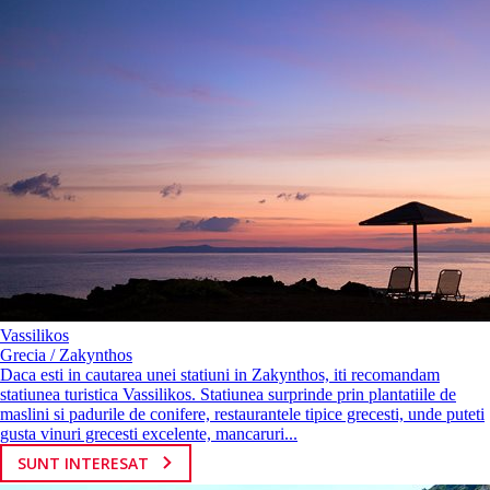
Vassilikos
Grecia / Zakynthos
Daca esti in cautarea unei statiuni in Zakynthos, iti recomandam
statiunea turistica Vassilikos. Statiunea surprinde prin plantatiile de
maslini si padurile de conifere, restaurantele tipice grecesti, unde puteti
gusta vinuri grecesti excelente, mancaruri...
SUNT INTERESAT