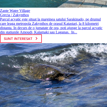
Zante Water Village
Grecia / Zakynthos
Parcul acvatic este situat la marginea satului Sarakinado, pe drumul
care leaga metropola Zakynthos de orasul Katastari, la 8 kilometri
distanta. In decurs de o jumatate de ora, poti ajunge la parcul acvatic
din statiunile Amoudi, Kalamaki sau Laganas. In...
SUNT INTERESAT