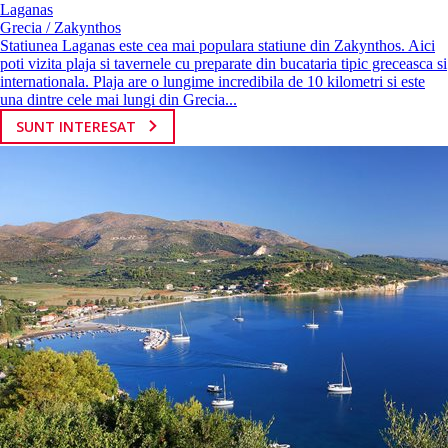
Laganas
Grecia / Zakynthos
Statiunea Laganas este cea mai populara statiune din Zakynthos. Aici
poti vizita plaja si tavernele cu preparate din bucataria tipic greceasca si
internationala. Plaja are o lungime incredibila de 10 kilometri si este
una dintre cele mai lungi din Grecia...
SUNT INTERESAT