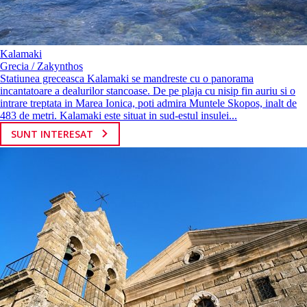
Kalamaki
Grecia / Zakynthos
Statiunea greceasca Kalamaki se mandreste cu o panorama
incantatoare a dealurilor stancoase. De pe plaja cu nisip fin auriu si o
intrare treptata in Marea Ionica, poti admira Muntele Skopos, inalt de
483 de metri. Kalamaki este situat in sud-estul insulei...
SUNT INTERESAT