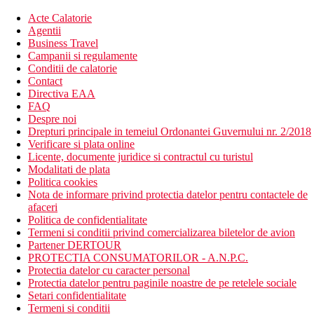
Acte Calatorie
Agentii
Business Travel
Campanii si regulamente
Conditii de calatorie
Contact
Directiva EAA
FAQ
Despre noi
Drepturi principale in temeiul Ordonantei Guvernului nr. 2/2018
Verificare si plata online
Licente, documente juridice si contractul cu turistul
Modalitati de plata
Politica cookies
Nota de informare privind protectia datelor pentru contactele de
afaceri
Politica de confidentialitate
Termeni si conditii privind comercializarea biletelor de avion
Partener DERTOUR
PROTECTIA CONSUMATORILOR - A.N.P.C.
Protectia datelor cu caracter personal
Protectia datelor pentru paginile noastre de pe retelele sociale
Setari confidentialitate
Termeni si conditii