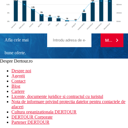
Afla cele mai
MA ABONE
bune oferte.
Despre Dertour.ro
Inscrie-te la
Despre noi
Agentii
newsletter!
Contact
Blog
Cariere
Licente, documente juridice si contractul cu turistul
Nota de informare privind protectia datelor pentru contactele de
afaceri
Cultura organizationala DERTOUR
DERTOUR Corporate
Partener DERTOUR