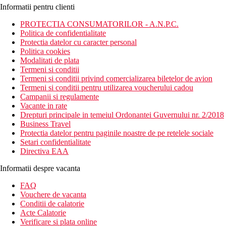
Informatii pentru clienti
PROTECTIA CONSUMATORILOR - A.N.P.C.
Politica de confidentialitate
Protectia datelor cu caracter personal
Politica cookies
Modalitati de plata
Termeni si conditii
Termeni si conditii privind comercializarea biletelor de avion
Termeni si conditii pentru utilizarea voucherului cadou
Campanii si regulamente
Vacante in rate
Drepturi principale in temeiul Ordonantei Guvernului nr. 2/2018
Business Travel
Protectia datelor pentru paginile noastre de pe retelele sociale
Setari confidentialitate
Directiva EAA
Informatii despre vacanta
FAQ
Vouchere de vacanta
Conditii de calatorie
Acte Calatorie
Verificare si plata online