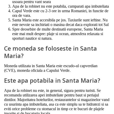
usoara pentru vant seara
Apa de la robinet nu este potabila, cumparati apa imbuteliata
Capul Verde este cu 2-3 ore in urma Romaniei, in functie de
ora de vara.
Santa Maria este accesibila pe jos. Taxiurile sunt ieftine. Nu
este nevoie sa inchiriati o masina decat daca explorati tot Sal
Spre deosebire de multe destinatii europene, Santa Maria
este mai mult despre: plaje si ocean, atmosfera relaxata si
sporturi nautice si natura.
Ce moneda se foloseste in Santa
Maria?
Moneda utilizata in Santa Maria este escudo-ul capverdian
(CVE), moneda oficiala a Capului Verde.
Este apa potabila in Santa Maria?
Apa de la robinet nu este, in general, sigura pentru turisti. Se
recomanda utilizarea apei imbuteliate pentru baut si periajul
dintilor. Majoritatea hotelurilor, restaurantelor si magazinelor vand
cu usurinta apa imbuteliata, asa ca este simplu sa te hidratezi si sa
eviti orice probleme cu stomacul in timp ce te bucuri de plajele
insorite si de bucataria locala.