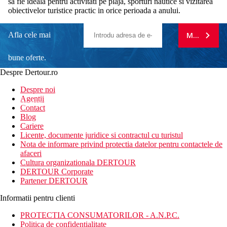
sa fie ideala pentru activitati pe plaja, sporturi nautice si vizitarea
obiectivelor turistice practic in orice perioada a anului.
Afla cele mai
MA ABONE
bune oferte.
Despre Dertour.ro
Inscrie-te la
Despre noi
Agentii
newsletter!
Contact
Blog
Cariere
Licente, documente juridice si contractul cu turistul
Nota de informare privind protectia datelor pentru contactele de
afaceri
Cultura organizationala DERTOUR
DERTOUR Corporate
Partener DERTOUR
Informatii pentru clienti
PROTECTIA CONSUMATORILOR - A.N.P.C.
Politica de confidentialitate