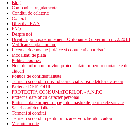
Blog
Campanii si regulamente
Conditii de calatorie
Contact
Directiva EAA
FAQ
Despre noi
Drepturi principale in temeiul Ordonantei Guvernului nr. 2/2018
Verificare si plata online
Licente, documente juridice si contractul cu turistul
Modalitati de plata
Politica cookies
Nota de informare privind protectia datelor pentru contactele de
afaceri
Politica de confidentialitate
Termeni si conditii privind comercializarea biletelor de avion
Partener DERTOUR
PROTECTIA CONSUMATORILOR - A.N.P.C.
Protectia datelor cu caracter personal
Protectia datelor pentru paginile noastre de pe retelele sociale
Setari confidentialitate
Termeni si conditii
Termeni si conditii pentru utilizarea voucherului cadou
Vacante in rate