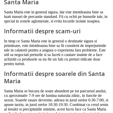
Santa Maria
Santa Maria este in general sigura, dar este intotdeauna bine sa
luati masuri de precautie standard. Fii cu ochii pe bunurile tale, in
special in zonele aglomerate, si evita locurile izolate noaptea.
Informatii despre scam-uri
In timp ce Santa Maria este in general o destinatie sigura si
primitoare, este intotdeauna bine sa fii constient de imprejurimile
tale in calatorii pentru a asigura o experienta fara probleme. Este
util sa negociati preturile si sa faceti o cautare inainte de a face
achizitii ca produsele sa nu fie un fals cu preturi ridicate doar
pentru turisti.
Informatii despre soarele din Santa
Maria
Santa Maria se bucura de soare abundent pe tot parcursul anului,
cu aproximativ 7-9 ore de lumina naturala zilnic, in functie de
sezon. Soarele rasare devreme, adesea in jurul orelor 6:30-7:00, si
apune tarziu, in jurul orelor 18:30-19:30. Combinat cu cerul senin
al insulei si precipitatiile minime, acest lucru face ca Santa Maria