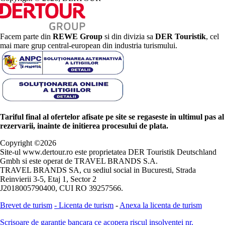
Facem parte din
REWE Group
si din divizia sa
DER Touristik
, cel
mai mare grup central-european din industria turismului.
Tariful final al ofertelor afisate pe site se regaseste in ultimul pas al
rezervarii, inainte de initierea procesului de plata.
Copyright ©
2026
Site-ul www.dertour.ro este proprietatea DER Touristik Deutschland
Gmbh si este operat de TRAVEL BRANDS S.A.
TRAVEL BRANDS SA, cu sediul social in Bucuresti, Strada
Reinvierii 3-5, Etaj 1, Sector 2
J2018005790400, CUI RO 39257566.
Brevet de turism
-
Licenta de turism
-
Anexa la licenta de turism
Scrisoare de garantie bancara ce acopera riscul insolventei nr.