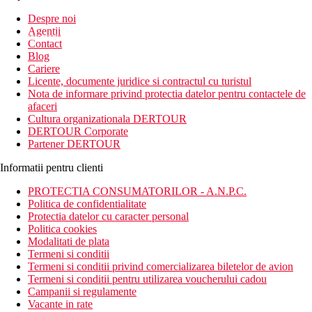
Inscrie-te la
Despre noi
Agentii
newsletter!
Contact
Blog
Cariere
Licente, documente juridice si contractul cu turistul
Nota de informare privind protectia datelor pentru contactele de
afaceri
Cultura organizationala DERTOUR
DERTOUR Corporate
Partener DERTOUR
Informatii pentru clienti
PROTECTIA CONSUMATORILOR - A.N.P.C.
Politica de confidentialitate
Protectia datelor cu caracter personal
Politica cookies
Modalitati de plata
Termeni si conditii
Termeni si conditii privind comercializarea biletelor de avion
Termeni si conditii pentru utilizarea voucherului cadou
Campanii si regulamente
Vacante in rate