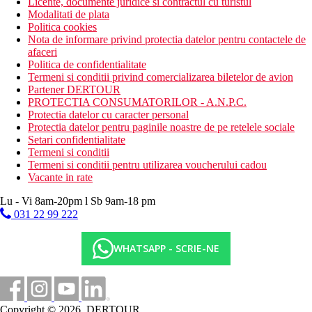
Licente, documente juridice si contractul cu turistul
Modalitati de plata
Politica cookies
Nota de informare privind protectia datelor pentru contactele de
afaceri
Politica de confidentialitate
Termeni si conditii privind comercializarea biletelor de avion
Partener DERTOUR
PROTECTIA CONSUMATORILOR - A.N.P.C.
Protectia datelor cu caracter personal
Protectia datelor pentru paginile noastre de pe retelele sociale
Setari confidentialitate
Termeni si conditii
Termeni si conditii pentru utilizarea voucherului cadou
Vacante in rate
Lu - Vi 8am-20pm l Sb 9am-18 pm
031 22 99 222
WHATSAPP - SCRIE-NE
Copyright © 2026, DERTOUR