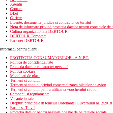
Agentii
Contact
Blog
Cariere
Licente, documente juridice si contractul cu turistul
Nota de informare privind protectia datelor pentru contactele de a
Cultura organizationala DERTOUR
DERTOUR Corporate
Partener DERTOUR
Informatii pentru clienti
PROTECTIA CONSUMATORILOR - A.N.P.C.
Politica de confidentialitate
Protectia datelor cu caracter personal
Politica cookies
Modalitati de plata
Termeni si conditii
Termeni si conditii privind comercializarea biletelor de avion
Termeni si conditii pentru utilizarea voucherului cadou
Campanii si regulamente
Vacante in rate
Drepturi principale in temeiul Ordonantei Guvernului nr. 2/2018
Business Travel
Protectia datelor pentru paginile noastre de pe retelele sociale