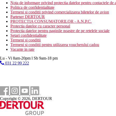
Nota de informare privind protectia datelor pentru contactele de a
Politica de confidentialitate
Termeni si conditii privind comercializarea biletelor de avion
Partener DERTOUR
PROTECTIA CONSUMATORILOR - A.N.P.C.
Protectia datelor cu caracter personal
Protectia datelor pentru paginile noastre de pe retelele sociale
Setari confidentialitate
Termeni si conditii
Termeni si conditii pentru utilizarea voucherului cadou
Vacante in rate
Lu - Vi 8am-20pm l Sb 9am-18 pm
031 22 99 222
Copyright © 2026, DERTOUR