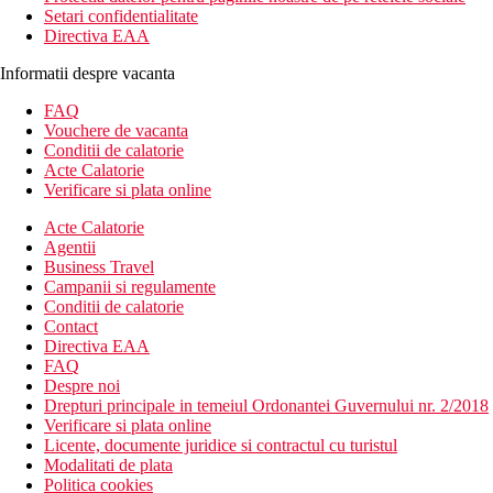
Setari confidentialitate
Directiva EAA
Informatii despre vacanta
FAQ
Vouchere de vacanta
Conditii de calatorie
Acte Calatorie
Verificare si plata online
Acte Calatorie
Agentii
Business Travel
Campanii si regulamente
Conditii de calatorie
Contact
Directiva EAA
FAQ
Despre noi
Drepturi principale in temeiul Ordonantei Guvernului nr. 2/2018
Verificare si plata online
Licente, documente juridice si contractul cu turistul
Modalitati de plata
Politica cookies