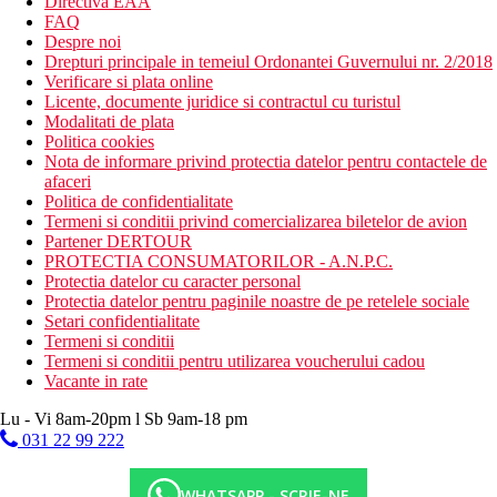
Directiva EAA
FAQ
Despre noi
Drepturi principale in temeiul Ordonantei Guvernului nr. 2/2018
Verificare si plata online
Licente, documente juridice si contractul cu turistul
Modalitati de plata
Politica cookies
Nota de informare privind protectia datelor pentru contactele de
afaceri
Politica de confidentialitate
Termeni si conditii privind comercializarea biletelor de avion
Partener DERTOUR
PROTECTIA CONSUMATORILOR - A.N.P.C.
Protectia datelor cu caracter personal
Protectia datelor pentru paginile noastre de pe retelele sociale
Setari confidentialitate
Termeni si conditii
Termeni si conditii pentru utilizarea voucherului cadou
Vacante in rate
Lu - Vi 8am-20pm l Sb 9am-18 pm
031 22 99 222
WHATSAPP - SCRIE-NE