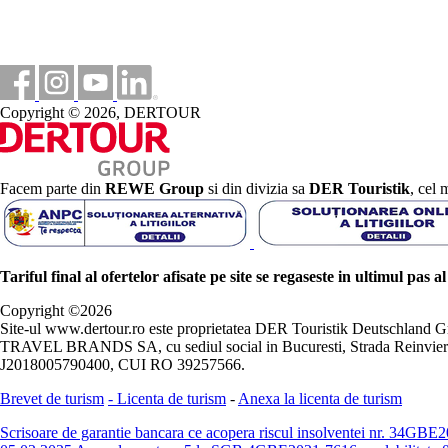
Copyright © 2026, DERTOUR
Facem parte din
REWE Group
si din divizia sa
DER Touristik
, cel 
Tariful final al ofertelor afisate pe site se regaseste in ultimul pas a
Copyright ©
2026
Site-ul www.dertour.ro este proprietatea DER Touristik Deutschla
TRAVEL BRANDS SA, cu sediul social in Bucuresti, Strada Reinvierii 
J2018005790400, CUI RO 39257566.
Brevet de turism
-
Licenta de turism
-
Anexa la licenta de turism
Scrisoare de garantie bancara ce acopera riscul insolventei nr. 34GB