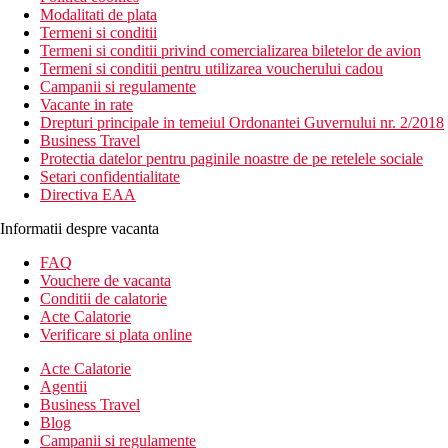
Modalitati de plata
Termeni si conditii
Termeni si conditii privind comercializarea biletelor de avion
Termeni si conditii pentru utilizarea voucherului cadou
Campanii si regulamente
Vacante in rate
Drepturi principale in temeiul Ordonantei Guvernului nr. 2/2018
Business Travel
Protectia datelor pentru paginile noastre de pe retelele sociale
Setari confidentialitate
Directiva EAA
Informatii despre vacanta
FAQ
Vouchere de vacanta
Conditii de calatorie
Acte Calatorie
Verificare si plata online
Acte Calatorie
Agentii
Business Travel
Blog
Campanii si regulamente