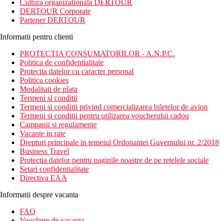
Cultura organizationala DERTOUR
DERTOUR Corporate
Partener DERTOUR
Informatii pentru clienti
PROTECTIA CONSUMATORILOR - A.N.P.C.
Politica de confidentialitate
Protectia datelor cu caracter personal
Politica cookies
Modalitati de plata
Termeni si conditii
Termeni si conditii privind comercializarea biletelor de avion
Termeni si conditii pentru utilizarea voucherului cadou
Campanii si regulamente
Vacante in rate
Drepturi principale in temeiul Ordonantei Guvernului nr. 2/2018
Business Travel
Protectia datelor pentru paginile noastre de pe retelele sociale
Setari confidentialitate
Directiva EAA
Informatii despre vacanta
FAQ
Vouchere de vacanta