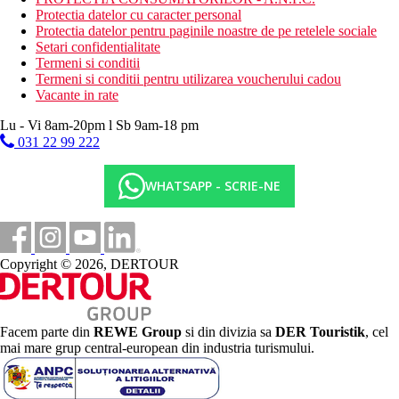
Protectia datelor cu caracter personal
Protectia datelor pentru paginile noastre de pe retelele sociale
Setari confidentialitate
Termeni si conditii
Termeni si conditii pentru utilizarea voucherului cadou
Vacante in rate
Lu - Vi 8am-20pm l Sb 9am-18 pm
031 22 99 222
WHATSAPP - SCRIE-NE
Copyright © 2026, DERTOUR
Facem parte din
REWE Group
si din divizia sa
DER Touristik
, cel
mai mare grup central-european din industria turismului.