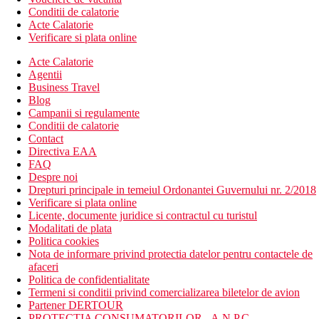
Conditii de calatorie
Acte Calatorie
Verificare si plata online
Acte Calatorie
Agentii
Business Travel
Blog
Campanii si regulamente
Conditii de calatorie
Contact
Directiva EAA
FAQ
Despre noi
Drepturi principale in temeiul Ordonantei Guvernului nr. 2/2018
Verificare si plata online
Licente, documente juridice si contractul cu turistul
Modalitati de plata
Politica cookies
Nota de informare privind protectia datelor pentru contactele de
afaceri
Politica de confidentialitate
Termeni si conditii privind comercializarea biletelor de avion
Partener DERTOUR
PROTECTIA CONSUMATORILOR - A.N.P.C.