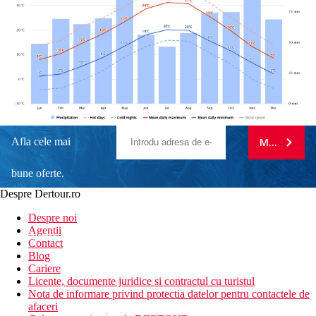
Afla cele mai
MA ABONE
bune oferte.
Despre Dertour.ro
Inscrie-te la
Despre noi
Agentii
newsletter!
Contact
Blog
Cariere
Licente, documente juridice si contractul cu turistul
Nota de informare privind protectia datelor pentru contactele de
afaceri