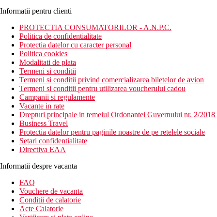
Informatii pentru clienti
PROTECTIA CONSUMATORILOR - A.N.P.C.
Politica de confidentialitate
Protectia datelor cu caracter personal
Politica cookies
Modalitati de plata
Termeni si conditii
Termeni si conditii privind comercializarea biletelor de avion
Termeni si conditii pentru utilizarea voucherului cadou
Campanii si regulamente
Vacante in rate
Drepturi principale in temeiul Ordonantei Guvernului nr. 2/2018
Business Travel
Protectia datelor pentru paginile noastre de pe retelele sociale
Setari confidentialitate
Directiva EAA
Informatii despre vacanta
FAQ
Vouchere de vacanta
Conditii de calatorie
Acte Calatorie