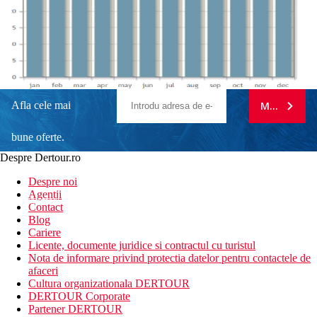
Afla cele mai
MA ABONE
bune oferte.
Despre Dertour.ro
Inscrie-te la
Despre noi
Agentii
newsletter!
Contact
Blog
Cariere
Licente, documente juridice si contractul cu turistul
Nota de informare privind protectia datelor pentru contactele de
afaceri
Cultura organizationala DERTOUR
DERTOUR Corporate
Partener DERTOUR