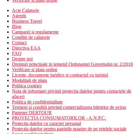
Verificare si plata online
Acte Calatorie
Agentii
Business Travel
Blog
Campanii si regulamente
Conditii de calatorie
Contact
Directiva EAA
FAQ
Despre noi
Drepturi principale in temeiul Ordonantei Guvernului nr. 2/2018
Verificare si plata online
Licente, documente juridice si contractul cu turistul
Modalitati de plata
Politica cookies
Nota de informare privind protectia datelor pentru contactele de
afaceri
Politica de confidentialitate
Termeni si conditii privind comercializarea biletelor de avion
Partener DERTOUR
PROTECTIA CONSUMATORILOR - A.N.P.C.
Protectia datelor cu caracter personal
Protectia datelor pentru paginile noastre de pe retelele sociale