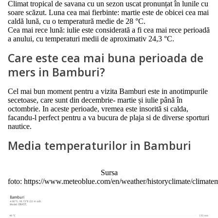
Climat tropical de savana cu un sezon uscat pronunțat în lunile cu
soare scăzut. Luna cea mai fierbinte: martie este de obicei cea mai
caldă lună, cu o temperatură medie de 28 °C.
Cea mai rece lună: iulie este considerată a fi cea mai rece perioadă
a anului, cu temperaturi medii de aproximativ 24,3 °C.
Care este cea mai buna perioada de
mers in Bamburi?
Cel mai bun moment pentru a vizita Bamburi este in anotimpurile
secetoase, care sunt din decembrie- martie și iulie până în
octombrie. In aceste perioade, vremea este insorită si calda,
facandu-l perfect pentru a va bucura de plaja si de diverse sporturi
nautice.
Media temperaturilor in Bamburi
Sursa
foto: https://www.meteoblue.com/en/weather/historyclimate/clima