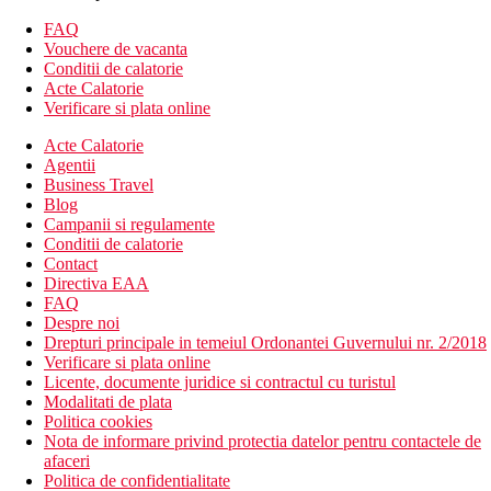
Descrierea hotelului
hol de intrare cu receptie
FAQ
restaurant principal
Vouchere de vacanta
restaurant a la carte
Conditii de calatorie
2 baruri
Acte Calatorie
snack bar
Verificare si plata online
magazin de suveniruri
gradina tropicala extinsa cu sezlonguri
Acte Calatorie
sala de conferinte
Agentii
centru spa
Business Travel
centru de sporturi nautice
Blog
Campanii si regulamente
Plaja
Conditii de calatorie
o plaja cu nisip alb, fin chiar langa hotel
Contact
sezlonguri gratuite
Directiva EAA
FAQ
Actvitati sportive si divertisment
Despre noi
Gratuit:
tenis de masa, biliard, darts, programe de
Drepturi principale in temeiul Ordonantei Guvernului nr. 2/2018
animatie
Verificare si plata online
Contra cost:
scufundari, sporturi nautice. Terenul de golf
Licente, documente juridice si contractul cu turistul
este situat la aproximativ 6 km de hotel
Modalitati de plata
Politica cookies
Facilitati copii
Nota de informare privind protectia datelor pentru contactele de
afaceri
Patuturi (la cerere), babysitting (contra cost).
Politica de confidentialitate