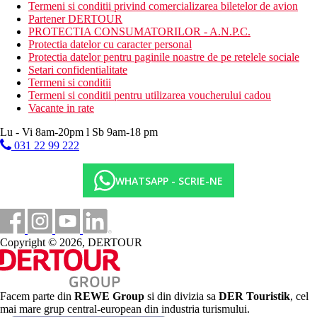
Termeni si conditii privind comercializarea biletelor de avion
Mese
Partener DERTOUR
All Inclusive:
PROTECTIA CONSUMATORILOR - A.N.P.C.
Mic dejun (7.00 - 10.00), pranz (12.00 - 15.00), cina
Protectia datelor cu caracter personal
(19.00 - 22.00) in restaurantul principal
Protectia datelor pentru paginile noastre de pe retelele sociale
Bauturi nealcoolice si alcoolice de productie locala
Setari confidentialitate
Gustare si fructe proaspete la bar in timpul zilei
Termeni si conditii
Bautura de bun venit
Termeni si conditii pentru utilizarea voucherului cadou
Vacante in rate
Wellness
Centrul spa este situat chiar in incinta hotelului
Lu - Vi 8am-20pm l Sb 9am-18 pm
Contra cost:
masaje, tratamente, impachetari
031 22 99 222
Internet
WHATSAPP - SCRIE-NE
Gratuit:
Wi-Fi in toata zona hotelului.
Nota
Clasa oficiala:
****
Copyright © 2026, DERTOUR
Sfera si calitatea serviciilor si activitatilor mentionate mai sus pot
fi afectate de introducerea unor eventuale masuri de igiena sau
antiepidemie in destinatia data.
Facem parte din
REWE Group
si din divizia sa
DER Touristik
, cel
Distanţe
mai mare grup central-european din industria turismului.