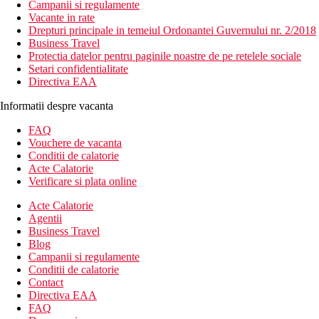
Campanii si regulamente
Vacante in rate
Drepturi principale in temeiul Ordonantei Guvernului nr. 2/2018
Business Travel
Protectia datelor pentru paginile noastre de pe retelele sociale
Setari confidentialitate
Directiva EAA
Informatii despre vacanta
FAQ
Vouchere de vacanta
Conditii de calatorie
Acte Calatorie
Verificare si plata online
Acte Calatorie
Agentii
Business Travel
Blog
Campanii si regulamente
Conditii de calatorie
Contact
Directiva EAA
FAQ