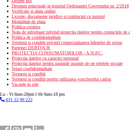
Despre noi
Drepturi principale in temeiul Ordonantei Guvernului nr. 2/2018
Verificare si plata online
Licente, documente juridice si contractul cu turistul
Modalitati de plata
Politica cookies
Nota de informare privind protectia datelor pentru contactele de a
Politica de confidentialitate
Termeni si conditii privind comercializarea biletelor de avion
Partener DERTOUR
PROTECTIA CONSUMATORILOR - A.N.P.C.
Protectia datelor cu caracter personal
Protectia datelor pentru paginile noastre de pe retelele sociale
Setari confidentialitate
Termeni si conditii
Termeni si conditii pentru utilizarea voucherului cadou
Vacante in rate
Lu - Vi 8am-20pm l Sb 9am-18 pm
031 22 99 222