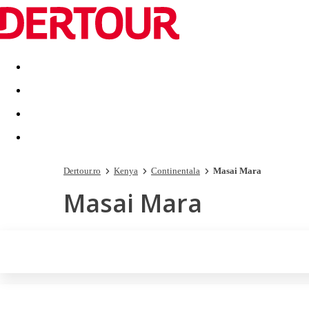
Destinatii
Vacanta perfecta
OFERTE DE NERATAT
Dertour.ro
Kenya
Continentala
Masai Mara
Masai Mara