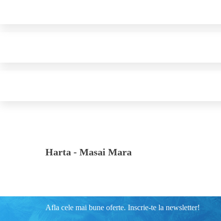
Harta -
Masai Mara
Afla cele mai bune oferte. Inscrie-te la newsletter!