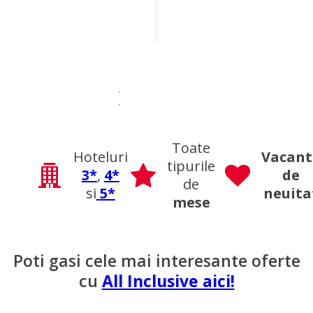
Toate
Hoteluri
Vacant
tipurile
3*
,
4*
de
de
si
5*
neuita
mese
Poti gasi cele mai interesante oferte
cu
All Inclusive aici!