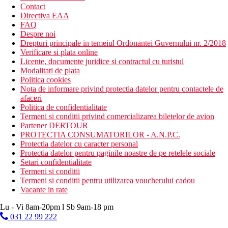
Contact
Directiva EAA
FAQ
Despre noi
Drepturi principale in temeiul Ordonantei Guvernului nr. 2/2018
Verificare si plata online
Licente, documente juridice si contractul cu turistul
Modalitati de plata
Politica cookies
Nota de informare privind protectia datelor pentru contactele de
afaceri
Politica de confidentialitate
Termeni si conditii privind comercializarea biletelor de avion
Partener DERTOUR
PROTECTIA CONSUMATORILOR - A.N.P.C.
Protectia datelor cu caracter personal
Protectia datelor pentru paginile noastre de pe retelele sociale
Setari confidentialitate
Termeni si conditii
Termeni si conditii pentru utilizarea voucherului cadou
Vacante in rate
Lu - Vi 8am-20pm l Sb 9am-18 pm
031 22 99 222