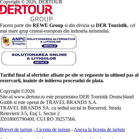
Copyright © 2026, DERTOUR
Facem parte din
REWE Group
si din divizia sa
DER Touristik
, cel
mai mare grup central-european din industria turismului.
Tariful final al ofertelor afisate pe site se regaseste in ultimul pas al
rezervarii, inainte de initierea procesului de plata.
Copyright ©
2026
Site-ul www.dertour.ro este proprietatea DER Touristik Deutschland
Gmbh si este operat de TRAVEL BRANDS S.A.
TRAVEL BRANDS SA, cu sediul social in Bucuresti, Strada
Reinvierii 3-5, Etaj 1, Sector 2
J2018005790400, CUI RO 39257566.
Brevet de turism
-
Licenta de turism
-
Anexa la licenta de turism