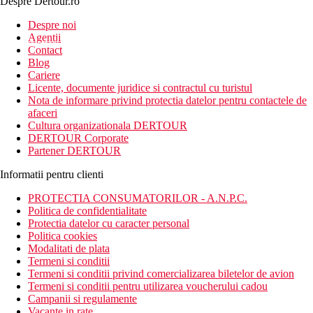
Despre Dertour.ro
Inscrie-te la
Despre noi
Agentii
newsletter!
Contact
Blog
Cariere
Licente, documente juridice si contractul cu turistul
Nota de informare privind protectia datelor pentru contactele de
afaceri
Cultura organizationala DERTOUR
DERTOUR Corporate
Partener DERTOUR
Informatii pentru clienti
PROTECTIA CONSUMATORILOR - A.N.P.C.
Politica de confidentialitate
Protectia datelor cu caracter personal
Politica cookies
Modalitati de plata
Termeni si conditii
Termeni si conditii privind comercializarea biletelor de avion
Termeni si conditii pentru utilizarea voucherului cadou
Campanii si regulamente
Vacante in rate