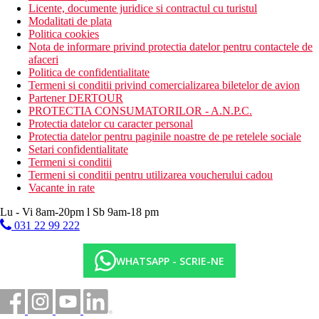
Licente, documente juridice si contractul cu turistul
Modalitati de plata
Politica cookies
Nota de informare privind protectia datelor pentru contactele de
afaceri
Politica de confidentialitate
Termeni si conditii privind comercializarea biletelor de avion
Partener DERTOUR
PROTECTIA CONSUMATORILOR - A.N.P.C.
Protectia datelor cu caracter personal
Protectia datelor pentru paginile noastre de pe retelele sociale
Setari confidentialitate
Termeni si conditii
Termeni si conditii pentru utilizarea voucherului cadou
Vacante in rate
Lu - Vi 8am-20pm l Sb 9am-18 pm
031 22 99 222
WHATSAPP - SCRIE-NE