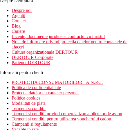
Despre Dertour.ro
Inscrie-te la
Despre noi
Agentii
newsletter!
Contact
Blog
Cariere
Licente, documente juridice si contractul cu turistul
Nota de informare privind protectia datelor pentru contactele de
afaceri
Cultura organizationala DERTOUR
DERTOUR Corporate
Partener DERTOUR
Informatii pentru clienti
PROTECTIA CONSUMATORILOR - A.N.P.C.
Politica de confidentialitate
Protectia datelor cu caracter personal
Politica cookies
Modalitati de plata
Termeni si conditii
Termeni si conditii privind comercializarea biletelor de avion
Termeni si conditii pentru utilizarea voucherului cadou
Campanii si regulamente
Vacante in rate