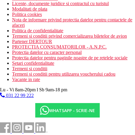
Licente, documente juridice si contractul cu turistul
Modalitati de plata
Politica cookies
Nota de informare privind protectia datelor pentru contactele de
afaceri
Politica de confidentialitate
Termeni si conditii privind comercializarea biletelor de avion
Partener DERTOUR
PROTECTIA CONSUMATORILOR - A.N.P.C.
Protectia datelor cu caracter personal
Protectia datelor pentru paginile noastre de pe retelele sociale
Setari confidentialitate
Termeni si conditii
Termeni si conditii pentru utilizarea voucherului cadou
Vacante in rate
Lu - Vi 8am-20pm l Sb 9am-18 pm
031 22 99 222
WHATSAPP - SCRIE-NE