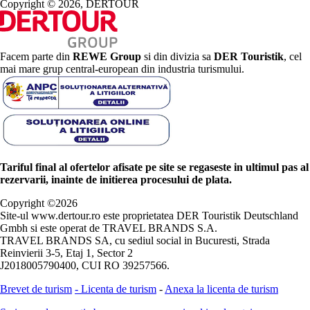
Copyright © 2026, DERTOUR
Facem parte din
REWE Group
si din divizia sa
DER Touristik
, cel
mai mare grup central-european din industria turismului.
Tariful final al ofertelor afisate pe site se regaseste in ultimul pas al
rezervarii, inainte de initierea procesului de plata.
Copyright ©
2026
Site-ul www.dertour.ro este proprietatea DER Touristik Deutschland
Gmbh si este operat de TRAVEL BRANDS S.A.
TRAVEL BRANDS SA, cu sediul social in Bucuresti, Strada
Reinvierii 3-5, Etaj 1, Sector 2
J2018005790400, CUI RO 39257566.
Brevet de turism
-
Licenta de turism
-
Anexa la licenta de turism