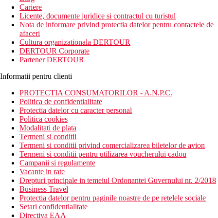
Cariere
Licente, documente juridice si contractul cu turistul
Nota de informare privind protectia datelor pentru contactele de
afaceri
Cultura organizationala DERTOUR
DERTOUR Corporate
Partener DERTOUR
Informatii pentru clienti
PROTECTIA CONSUMATORILOR - A.N.P.C.
Politica de confidentialitate
Protectia datelor cu caracter personal
Politica cookies
Modalitati de plata
Termeni si conditii
Termeni si conditii privind comercializarea biletelor de avion
Termeni si conditii pentru utilizarea voucherului cadou
Campanii si regulamente
Vacante in rate
Drepturi principale in temeiul Ordonantei Guvernului nr. 2/2018
Business Travel
Protectia datelor pentru paginile noastre de pe retelele sociale
Setari confidentialitate
Directiva EAA