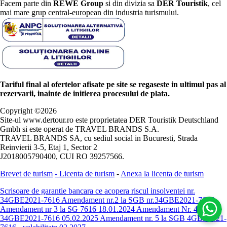
Facem parte din
REWE Group
si din divizia sa
DER Touristik
, cel
mai mare grup central-european din industria turismului.
Tariful final al ofertelor afisate pe site se regaseste in ultimul pas al
rezervarii, inainte de initierea procesului de plata.
Copyright ©
2026
Site-ul www.dertour.ro este proprietatea DER Touristik Deutschland
Gmbh si este operat de TRAVEL BRANDS S.A.
TRAVEL BRANDS SA, cu sediul social in Bucuresti, Strada
Reinvierii 3-5, Etaj 1, Sector 2
J2018005790400, CUI RO 39257566.
Brevet de turism
-
Licenta de turism
-
Anexa la licenta de turism
Scrisoare de garantie bancara ce acopera riscul insolventei nr.
34GBE2021-7616
Amendament nr.2 la SGB nr.34GBE2021-7616
Amendament nr 3 la SG 7616 18.01.2024
Amendament Nr. 4 -
34GBE2021-7616 05.02.2025
Amendament nr. 5 la SGB 4GBE2021-