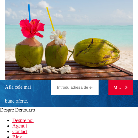
Afla cele mai
MA ABONE
bune oferte.
Despre Dertour.ro
Inscrie-te la
Despre noi
Agentii
newsletter!
Contact
Blog