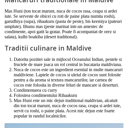
Mas Huni (ton tocat marunt, nuca de cocos rasa, ceapa si ardei
iute. Se serveste de obicei cu roti de paine plata numita roshi),
garudhiya (supa), rihaakuru (pasta de peste), bis keemiya (pateuri
umplute), fihunu mas (peste marinat intr-un amestec de
condimente, apoi gatit la gratar. Poate fi acompaniat de orez si
salata), kulhi boakiba (desert traditional).
Traditii culinare in Maldive
Datorita pozitiei sale in mijlocul Oceanului Indian, pestele si
fructele de mare joaca un rol central in bucataria maldiviana.
Nuca de cocos este un ingredient esential in multe mancaruri
maldiviene. Laptele de cocos si uleiul de cocos sunt folosite
pentru a da aroma si textura mancarurilor, iar carnea de
cocos este folosita in diverse feluri de mancare si deserturi.
Condimentarea cu curry
Folosirea condimentului Rihaakuru
Mas Huni este un mic dejun traditional maldivian, alcatuit
din ton tocat marunt, nuca de cocos rasa, ceapa si ardei iute,
servit cu roshi, o paine plata. Acest mic dejun este foarte
popular in randul localnicilor.