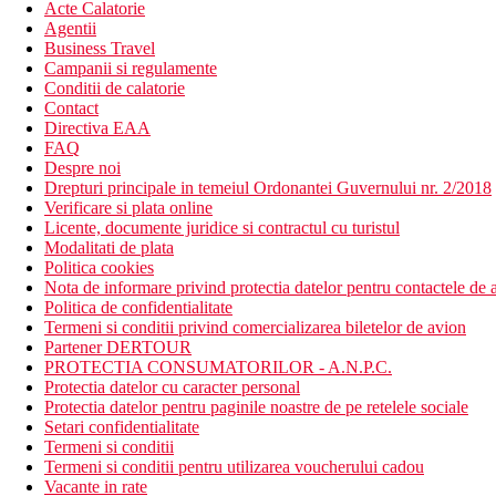
Acte Calatorie
Agentii
Business Travel
Campanii si regulamente
Conditii de calatorie
Contact
Directiva EAA
FAQ
Despre noi
Drepturi principale in temeiul Ordonantei Guvernului nr. 2/2018
Verificare si plata online
Licente, documente juridice si contractul cu turistul
Modalitati de plata
Politica cookies
Nota de informare privind protectia datelor pentru contactele de a
Politica de confidentialitate
Termeni si conditii privind comercializarea biletelor de avion
Partener DERTOUR
PROTECTIA CONSUMATORILOR - A.N.P.C.
Protectia datelor cu caracter personal
Protectia datelor pentru paginile noastre de pe retelele sociale
Setari confidentialitate
Termeni si conditii
Termeni si conditii pentru utilizarea voucherului cadou
Vacante in rate