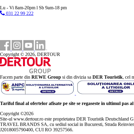
Lu - Vi 8am-20pm l Sb 9am-18 pm
031 22 99 222
Copyright © 2026, DERTOUR
Facem parte din
REWE Group
si din divizia sa
DER Touristik
, cel 
Tariful final al ofertelor afisate pe site se regaseste in ultimul pas a
Copyright ©
2026
Site-ul www.dertour.ro este proprietatea DER Touristik Deutschla
TRAVEL BRANDS SA, cu sediul social in Bucuresti, Strada Reinvierii 
J2018005790400, CUI RO 39257566.