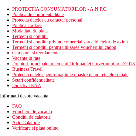
PROTECTIA CONSUMATORILOR - A.N.P.C.
Politica de confidentialitate
Protectia datelor cu caracter personal
Politica cookies
Modalitati de plata
Termeni si conditii
Termeni si conditii privind comercializarea biletelor de avion
Termeni si conditii pentru utilizarea voucherului cadou
Campanii si regulamente
Vacante in rate
Drepturi principale in temeiul Ordonantei Guvernului nr. 2/2018
Business Travel
Protectia datelor pentru paginile noastre de pe retelele sociale
Setari confidentialitate
Directiva EAA
Informatii despre vacanta
FAQ
Vouchere de vacanta
Conditii de calatorie
Acte Calatorie
Verificare si plata online