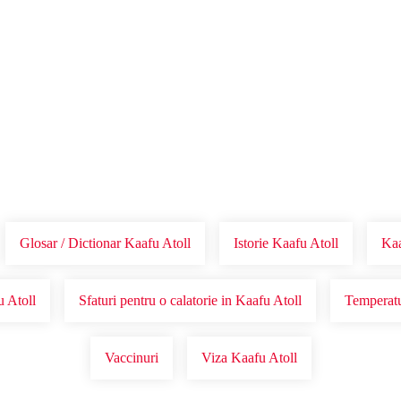
Voucher Cadou
Agentii
Glosar / Dictionar Kaafu Atoll
Istorie Kaafu Atoll
Kaa
u Atoll
Sfaturi pentru o calatorie in Kaafu Atoll
Temperatu
Vaccinuri
Viza Kaafu Atoll