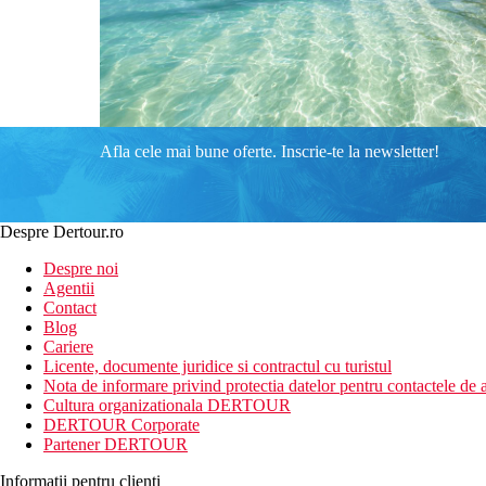
Afla cele mai bune oferte. Inscrie-te la newsletter!
Despre Dertour.ro
Despre noi
Agentii
Contact
Blog
Cariere
Licente, documente juridice si contractul cu turistul
Nota de informare privind protectia datelor pentru contactele de a
Cultura organizationala DERTOUR
DERTOUR Corporate
Partener DERTOUR
Informatii pentru clienti