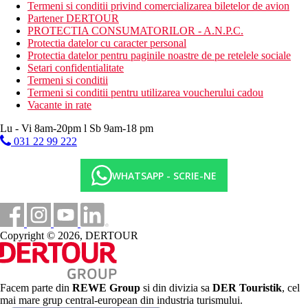
Termeni si conditii privind comercializarea biletelor de avion
Seif
Partener DERTOUR
Serviciu turndown
PROTECTIA CONSUMATORILOR - A.N.P.C.
Vederi – mare, apa
Protectia datelor cu caracter personal
Dulap pentru haine
Protectia datelor pentru paginile noastre de pe retelele sociale
Spatiu exterior
Setari confidentialitate
Balcon sau terasa
Termeni si conditii
Termeni si conditii pentru utilizarea voucherului cadou
Descrierea hotelului
Vacante in rate
serviciu de transfer
lounge/camera cu TV comuna
Lu - Vi 8am-20pm l Sb 9am-18 pm
hipoalergica
031 22 99 222
zona pentru fumatori
aer conditionat
serviciu de trezire
WHATSAPP - SCRIE-NE
pardoseala de lemn sau parchet
intrare privata
seif pentru laptop
capela/altar
ventilator
Copyright © 2026, DERTOUR
barbier/salon de frumusete
facilitati de calcat
facilitati pentru persoane cu mobilitate redusa
camere pentru nefumatori
Facem parte din
REWE Group
si din divizia sa
DER Touristik
, cel
serviciu de trezire/ceas desteptator
mai mare grup central-european din industria turismului.
room service