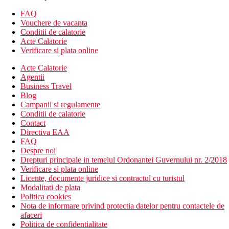
Pat cu perna
FAQ
Lenjerie de pat premium
Vouchere de vacanta
Nu sunt disponibile paturi pliante/suplimentare
Conditii de calatorie
Divertisment
Acte Calatorie
DVD player
Verificare si plata online
Televizor cu ecran plat
iPod docking station
Acte Calatorie
Canale TV premium
Agentii
Canale prin satelit
Business Travel
Mancare si bautura
Blog
Serviciu de sampanie
Campanii si regulamente
Aparat de espresso
Conditii de calatorie
Apa imbuteliata gratuita
Contact
Mini-bar
Directiva EAA
Room service (limitat)
FAQ
Internet
Despre noi
WiFi gratuit
Drepturi principale in temeiul Ordonantei Guvernului nr. 2/2018
Internet prin cablu gratuit
Verificare si plata online
Mare
Licente, documente juridice si contractul cu turistul
Menaj zilnic
Modalitati de plata
Birou
Politica cookies
Adaptoare/incarcatoare electrice
Nota de informare privind protectia datelor pentru contactele de
Mobilat individual
afaceri
Fier/masa de calcat (la cerere)
Politica de confidentialitate
Telefon