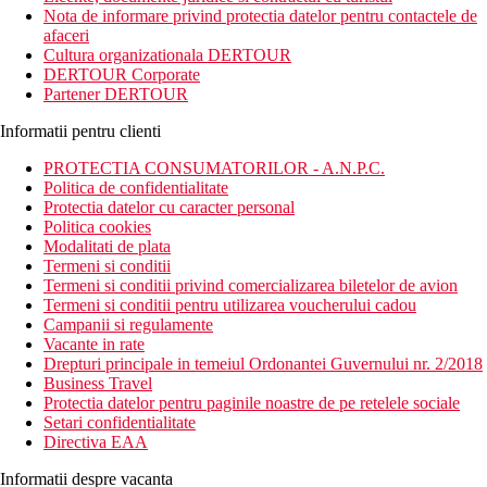
liber si un centru de fitness. Oaspetii au la dispozitie o gradina.
Nota de informare privind protectia datelor pentru contactele de
afaceri
Distanta
Cultura organizationala DERTOUR
Plaja: hotel situat chiar pe plaja
DERTOUR Corporate
Aeroport: 58 km
Partener DERTOUR
Descriere camere
Informatii pentru clienti
Facilitati:
Accesibilitate pentru persoanele cu mobilitate redusa
PROTECTIA CONSUMATORILOR - A.N.P.C.
Acces prin coridoare exterioare
Politica de confidentialitate
Baie
Protectia datelor cu caracter personal
Halate de baie
Politica cookies
Articole de toaleta gratuite
Modalitati de plata
Uscator de par
Termeni si conditii
Baie partial deschisa
Termeni si conditii privind comercializarea biletelor de avion
Cap de dus cu efect de ploaie
Termeni si conditii pentru utilizarea voucherului cadou
Dus
Campanii si regulamente
Papuci
Vacante in rate
Prosoape
Drepturi principale in temeiul Ordonantei Guvernului nr. 2/2018
Dormitor
Business Travel
Aer conditionat
Protectia datelor pentru paginile noastre de pe retelele sociale
Cearceafuri
Setari confidentialitate
Perdele opace
Directiva EAA
Ventilator
Pat de zi
Informatii despre vacanta