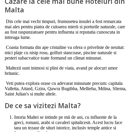
Cazare la cele mai bune Hoteluri din
Malta
Din cele mai vechi timpuri, frumusetea insulei a fost remarcata
mai ales pentru piatra de culoarea mierii si porturile naturale, care
au fost raspunzatoare pentru influenta si reputatia cunoscuta in
intreaga lume.
Coasta formata din ape cristaline va ofera o priveliste de neuitat:
mici plaje cu nisip rosu, golfuri stancoase, piscine naturale si
pesteri subacvatice toate formand un climat minunat.
Maltezii sunt inimosi si plini de viata, avand pe alocuri umor
britanic.
Veti putea explora orase cu adevarat minunate precum: capitala
Valletta, Attard, Gzira, Qawra Bugibba, Mellieha, Mdina, Sliema,
Saint Julian's si multe altele.
De ce sa vizitezi Malta?
Istoria Maltei se intinde pe mii de ani, cu influente de la
greci, romani, arabi si cavaleri spitalicesti. Acest lucru face
tara un tezaur de situri istorice, inclusiv temple antice si