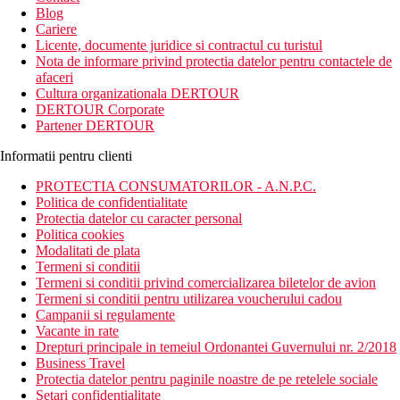
Blog
Cariere
Licente, documente juridice si contractul cu turistul
Nota de informare privind protectia datelor pentru contactele de
afaceri
Cultura organizationala DERTOUR
DERTOUR Corporate
Partener DERTOUR
Informatii pentru clienti
PROTECTIA CONSUMATORILOR - A.N.P.C.
Politica de confidentialitate
Protectia datelor cu caracter personal
Politica cookies
Modalitati de plata
Termeni si conditii
Termeni si conditii privind comercializarea biletelor de avion
Termeni si conditii pentru utilizarea voucherului cadou
Campanii si regulamente
Vacante in rate
Drepturi principale in temeiul Ordonantei Guvernului nr. 2/2018
Business Travel
Protectia datelor pentru paginile noastre de pe retelele sociale
Setari confidentialitate