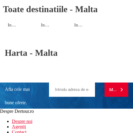
Toate destinatiile -
Malta
Insula Comino
Insula Gozo
Insula Malta
Harta -
Malta
Afla cele mai
MA ABONE
bune oferte.
Despre Dertour.ro
Inscrie-te la
Despre noi
Agentii
newsletter!
Contact