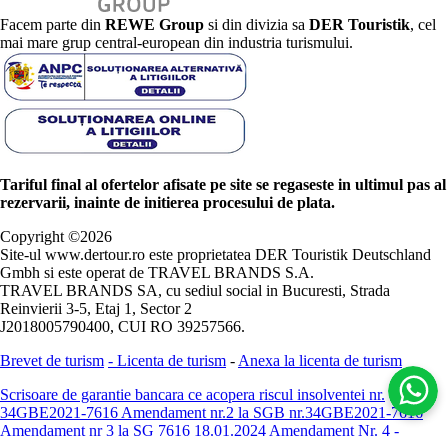
Facem parte din
REWE Group
si din divizia sa
DER Touristik
, cel
mai mare grup central-european din industria turismului.
Tariful final al ofertelor afisate pe site se regaseste in ultimul pas al
rezervarii, inainte de initierea procesului de plata.
Copyright ©
2026
Site-ul www.dertour.ro este proprietatea DER Touristik Deutschland
Gmbh si este operat de TRAVEL BRANDS S.A.
TRAVEL BRANDS SA, cu sediul social in Bucuresti, Strada
Reinvierii 3-5, Etaj 1, Sector 2
J2018005790400, CUI RO 39257566.
Brevet de turism
-
Licenta de turism
-
Anexa la licenta de turism
Scrisoare de garantie bancara ce acopera riscul insolventei nr.
34GBE2021-7616
Amendament nr.2 la SGB nr.34GBE2021-7616
Amendament nr 3 la SG 7616 18.01.2024
Amendament Nr. 4 -