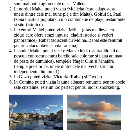
sunt mai putin aglomerate decat Valletta.
In nordul Maltei puteti vizita :Mellieħa (care adaposteste
unele dintre cele mai bune plaje din Malta), Golful St. Paul
(zona turistica populara, cu o combinatie de plaje, restaurante
si situri istorice).
In centrul Maltei puteti vizita: Mdina (oras medieval cu
ziduri care ofera strazi inguste, cladiri istorice si vederi
panoramice), Rabat (adiacent cu Mdina, Rabat este renumit
pentru catacombele si vila romana).
In sudul Maltei puteti vizita: Marsaxlokk (sat traditional de
pescuit cunoscut pentru barcile sale colorate si piata animata
de peste de duminica), templele Ħagar Qim si Mnajdra
(temple preistorice, unele dintre cele mai vechi structuri
independente din lume1)
In Gozo puteti vizita: Victoria (Rabat) si Dwejra.
In Comino puteti vizita laguna albastra renumita pentru apele
sale cristaline, este un loc perfect pentru inot si snorkeling.