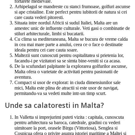
fortarete medievale.
Arhipelagul se mandreste cu stanci frumoase, golfuri ascunse
si ape cristaline. Este perfect pentru iubitorii de natura si cei
care cauta vederi pitoresti.
Situata intre nordul Africii si sudul Italiei, Malta are un
amestec unic de influente culturale. Veti gasi o combinatie de
stiluri arhitecturale, limbi si bucatarii.
Cu clima sa mediteraneana, Malta se bucura de vreme calda
in cea mai mare parte a anului, ceea ce o face o destinatie
ideala pentru cei care cauta soare.
Maltezii sunt cunoscuti pentru ospitalitatea si prietenia lor,
facandu-i pe vizitatori sa se simta bine-veniti si ca acasa.
De la scufundari palpitante la explorarea golfurilor ascunse,
Malta ofera o varietate de activitati pentru pasionatii de
aventura.
Compact si usor de explorat: in ciuda dimensiunilor sale
mici, Malta este plina de atractii si este usor de navigat,
permitandu-va sa vedeti multe intr-un timp scurt.
Unde sa calatoresti in Malta?
In Valletta si imprejurimi puteti vizita : capitala, cunoscuta
pentru arhitectura sa baroca, catedrale, gradini cu vederi
uimitoare la port, orasele Birgu (Vittoriosa), Senglea si
Cospicua ofera o privire asupra istoriei maritime a Maltei si