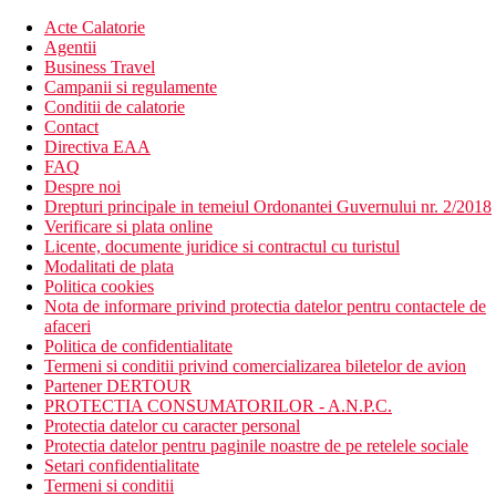
Acte Calatorie
Agentii
Business Travel
Campanii si regulamente
Conditii de calatorie
Contact
Directiva EAA
FAQ
Despre noi
Drepturi principale in temeiul Ordonantei Guvernului nr. 2/2018
Verificare si plata online
Licente, documente juridice si contractul cu turistul
Modalitati de plata
Politica cookies
Nota de informare privind protectia datelor pentru contactele de
afaceri
Politica de confidentialitate
Termeni si conditii privind comercializarea biletelor de avion
Partener DERTOUR
PROTECTIA CONSUMATORILOR - A.N.P.C.
Protectia datelor cu caracter personal
Protectia datelor pentru paginile noastre de pe retelele sociale
Setari confidentialitate
Termeni si conditii