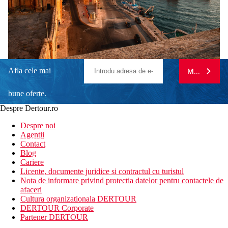
Afla cele mai
MA ABONE
bune oferte.
Despre Dertour.ro
Inscrie-te la
Despre noi
Agentii
newsletter!
Contact
Blog
Cariere
Licente, documente juridice si contractul cu turistul
Nota de informare privind protectia datelor pentru contactele de
afaceri
Cultura organizationala DERTOUR
DERTOUR Corporate
Partener DERTOUR