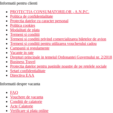
Informatii pentru clienti
PROTECTIA CONSUMATORILOR - A.N.P.C.
Politica de confidentialitate
Protectia datelor cu caracter personal
Politica cookies
Modalitati de plata
Termeni si conditii
Termeni si conditii privind comercializarea biletelor de avion
Termeni si conditii pentru utilizarea voucherului cadou
Campanii si regulamente
Vacante in rate
Drepturi principale in temeiul Ordonantei Guvernului nr. 2/2018
Business Travel
Protectia datelor pentru paginile noastre de pe retelele sociale
Setari confidentialitate
Directiva EAA
Informatii despre vacanta
FAQ
Vouchere de vacanta
Conditii de calatorie
Acte Calatorie
Verificare si plata online