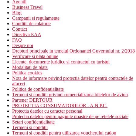
Agentii
Business Travel
Blog
Campanii si regulamente
Conditii de calatorie
Contact
Directiva EAA
FAQ
Despre noi
Drepturi principale in temeiul Ordonantei Guvernului nr. 2/2018
Verificare si plata online
Licente, documente juridice si contractul cu turistul
Modalitati de plata
Politica cookies
Nota de informare privind protectia datelor pentru contactele de
afaceri
Politica de confidentialitate
Termeni si conditii privind comercializarea biletelor de avion
Partener DERTOUR
PROTECTIA CONSUMATORILOR - A.N.P.C.
Protectia datelor cu caracter personal
Protectia datelor pentru paginile noastre de pe retelele sociale
Setari confidentialitate
Termeni si conditii
Termeni si conditii pentru utilizarea voucherului cadou