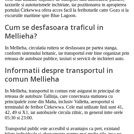
taxiurile si autoturismele inchiriate, iar pozitionarea in apropierea
portului Ċirkewwa ofera acces facil la feriboturile catre Gozo si la
excursiile maritime spre Blue Lagoon.
Cum se desfasoara traficul in
Mellieha?
In Mellieha, circulatia rutiera se desfasoara pe partea stanga,
conform sistemului britanic, iar transportul este bine organizat prin
reteaua de autobuze publice, taxiuri si servicii de inchirieri auto.
Informatii despre transportul in
comun Mellieha
In Mellieha, transportul in comun este asigurat in principal de
reteaua de autobuze Tallinja, care conecteaza statiunea cu
principalele zone din Malta, inclusiv Valletta, aeroportul si
terminalul de feribot Ċirkewwa. Cele mai utilizate linii sunt 41,
42, 49 si X1, iar autobuzele circula zilnic, in general intre orele
05:30 si 23:00.
Transportul public este accesibil si avantajos ca pret, existand
bilete individuale si abonamente pentru mai multe zile, insa pe