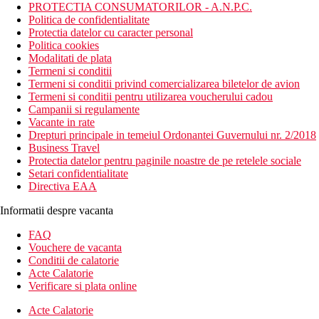
PROTECTIA CONSUMATORILOR - A.N.P.C.
Politica de confidentialitate
Protectia datelor cu caracter personal
Politica cookies
Modalitati de plata
Termeni si conditii
Termeni si conditii privind comercializarea biletelor de avion
Termeni si conditii pentru utilizarea voucherului cadou
Campanii si regulamente
Vacante in rate
Drepturi principale in temeiul Ordonantei Guvernului nr. 2/2018
Business Travel
Protectia datelor pentru paginile noastre de pe retelele sociale
Setari confidentialitate
Directiva EAA
Informatii despre vacanta
FAQ
Vouchere de vacanta
Conditii de calatorie
Acte Calatorie
Verificare si plata online
Acte Calatorie