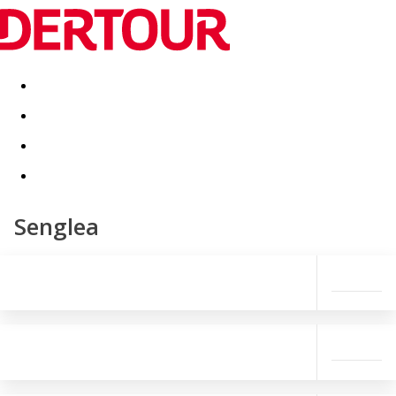
Destinatii
Vacanta perfecta
OFERTE DE NERATAT
Senglea