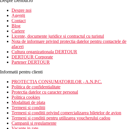
Despre Dertour.ro
Inscrie-te la
Despre noi
Agentii
newsletter!
Contact
Blog
Cariere
Licente, documente juridice si contractul cu turistul
Nota de informare privind protectia datelor pentru contactele de
afaceri
Cultura organizationala DERTOUR
DERTOUR Corporate
Partener DERTOUR
Informatii pentru clienti
PROTECTIA CONSUMATORILOR - A.N.P.C.
Politica de confidentialitate
Protectia datelor cu caracter personal
Politica cookies
Modalitati de plata
Termeni si conditii
Termeni si conditii privind comercializarea biletelor de avion
Termeni si conditii pentru utilizarea voucherului cadou
Campanii si regulamente
Vacante in rate