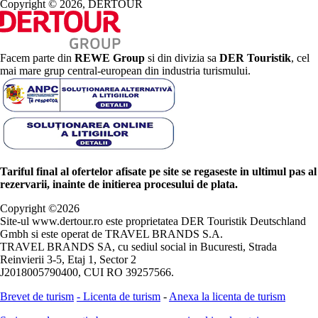
Copyright © 2026, DERTOUR
Facem parte din
REWE Group
si din divizia sa
DER Touristik
, cel
mai mare grup central-european din industria turismului.
Tariful final al ofertelor afisate pe site se regaseste in ultimul pas al
rezervarii, inainte de initierea procesului de plata.
Copyright ©
2026
Site-ul www.dertour.ro este proprietatea DER Touristik Deutschland
Gmbh si este operat de TRAVEL BRANDS S.A.
TRAVEL BRANDS SA, cu sediul social in Bucuresti, Strada
Reinvierii 3-5, Etaj 1, Sector 2
J2018005790400, CUI RO 39257566.
Brevet de turism
-
Licenta de turism
-
Anexa la licenta de turism