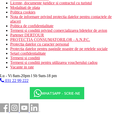
Licente, documente juridice si contractul cu turistul
Modalitati de plata
Politica cookies
Nota de informare privind protectia datelor pentru contactele de
afaceri
Politica de confidentialitate
Termeni si conditii privind comercializarea biletelor de avion
Partener DERTOUR
PROTECTIA CONSUMATORILOR - A.N.P.C.
Protectia datelor cu caracter personal
Protectia datelor pentru paginile noastre de pe retelele sociale
Setari confidentialitate
Termeni si conditii
Termeni si conditii pentru utilizarea voucherului cadou
Vacante in rate
Lu - Vi 8am-20pm l Sb 9am-18 pm
031 22 99 222
WHATSAPP - SCRIE-NE