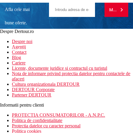
Afla cele mai
MA ABONE
bune oferte.
Despre Dertour.ro
Inscrie-te la
Despre noi
Agentii
newsletter!
Contact
Blog
Cariere
Licente, documente juridice si contractul cu turistul
Nota de informare privind protectia datelor pentru contactele de
afaceri
Cultura organizationala DERTOUR
DERTOUR Corporate
Partener DERTOUR
Informatii pentru clienti
PROTECTIA CONSUMATORILOR - A.N.P.C.
Politica de confidentialitate
Protectia datelor cu caracter personal
Politica cookies