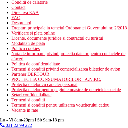
Conditii de calatorie
Contact
Directiva EAA
FAQ
Despre noi
Drepturi principale in temeiul Ordonantei Guvernului nr. 2/2018
Verificare si plata online
Licente, documente juridice si contractul cu turistul
Modalitati de plata
Politica cookies
Nota de informare privind protectia datelor pentru contactele de
afaceri
Politica de confidentialitate
Termeni si conditii privind comercializarea biletelor de avion
Partener DERTOUR
PROTECTIA CONSUMATORILOR - A.N.P.C.
Protectia datelor cu caracter personal
Protectia datelor pentru paginile noastre de pe retelele sociale
Setari confidentialitate
Termeni si conditii
Termeni si conditii pentru utilizarea voucherului cadou
Vacante in rate
Lu - Vi 8am-20pm l Sb 9am-18 pm
031 22 99 222