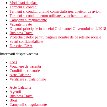
Modalitati de plata
Termeni si conditii
Termeni si conditii privind comercializarea biletelor de avion
Termeni si conditii pentru utilizarea voucherului cadou
Campanii si regulamente
Vacante in rate
Drepturi principale in temeiul Ordonantei Guvernului nr. 2/2018
Business Travel
Protectia datelor pentru paginile noastre de pe retelele sociale
Setari confidentialitate
Directiva EAA
Informatii despre vacanta
FAQ
Vouchere de vacanta
Conditii de calatorie
Acte Calatorie
Verificare si plata online
Acte Calatorie
Agentii
Business Travel
Blog
Campanii si regulamente