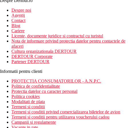
Despre Dertour.ro
Inscrie-te la
Despre noi
Agentii
newsletter!
Contact
Blog
Cariere
Licente, documente juridice si contractul cu turistul
Nota de informare privind protectia datelor pentru contactele de
afaceri
Cultura organizationala DERTOUR
DERTOUR Corporate
Partener DERTOUR
Informatii pentru clienti
PROTECTIA CONSUMATORILOR - A.N.P.C.
Politica de confidentialitate
Protectia datelor cu caracter personal
Politica cookies
Modalitati de plata
Termeni si conditii
Termeni si conditii privind comercializarea biletelor de avion
Termeni si conditii pentru utilizarea voucherului cadou
Campanii si regulamente
Vacante in rate