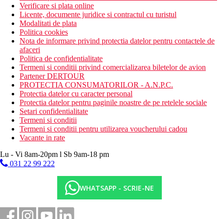
Verificare si plata online
Licente, documente juridice si contractul cu turistul
Modalitati de plata
Politica cookies
Nota de informare privind protectia datelor pentru contactele de
afaceri
Politica de confidentialitate
Termeni si conditii privind comercializarea biletelor de avion
Partener DERTOUR
PROTECTIA CONSUMATORILOR - A.N.P.C.
Protectia datelor cu caracter personal
Protectia datelor pentru paginile noastre de pe retelele sociale
Setari confidentialitate
Termeni si conditii
Termeni si conditii pentru utilizarea voucherului cadou
Vacante in rate
Lu - Vi 8am-20pm l Sb 9am-18 pm
031 22 99 222
WHATSAPP - SCRIE-NE