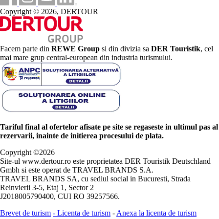
Copyright © 2026, DERTOUR
Facem parte din
REWE Group
si din divizia sa
DER Touristik
, cel
mai mare grup central-european din industria turismului.
Tariful final al ofertelor afisate pe site se regaseste in ultimul pas al
rezervarii, inainte de initierea procesului de plata.
Copyright ©
2026
Site-ul www.dertour.ro este proprietatea DER Touristik Deutschland
Gmbh si este operat de TRAVEL BRANDS S.A.
TRAVEL BRANDS SA, cu sediul social in Bucuresti, Strada
Reinvierii 3-5, Etaj 1, Sector 2
J2018005790400, CUI RO 39257566.
Brevet de turism
-
Licenta de turism
-
Anexa la licenta de turism