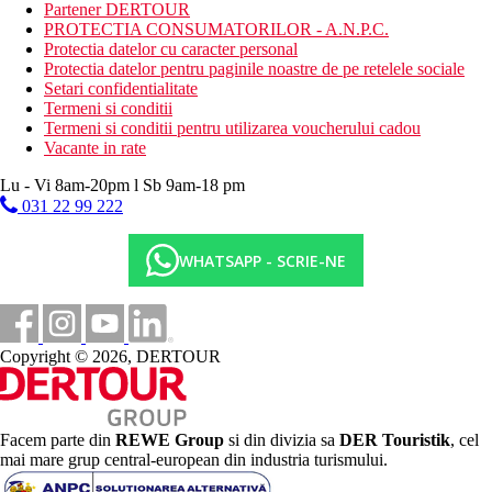
Activitati sportive gratuite
Partener DERTOUR
plaja
PROTECTIA CONSUMATORILOR - A.N.P.C.
teren de joaca pentru copii
Protectia datelor cu caracter personal
teren de tenis
Protectia datelor pentru paginile noastre de pe retelele sociale
fitness
Setari confidentialitate
evenimente sportive live (transmisiuni)
Termeni si conditii
Termeni si conditii pentru utilizarea voucherului cadou
Activitati sportive contra cost
Vacante in rate
spa & centru de wellness
masaj
Lu - Vi 8am-20pm l Sb 9am-18 pm
baie turceasca/baie de aburi
031 22 99 222
teren de golf (la maxim 3 km)
club de noapte/DJ
WHATSAPP - SCRIE-NE
divertisment de seara
inchiriere de biciclete
Masa
- restaurant principal, mese tip bufet, preparate culinare cu
Copyright © 2026, DERTOUR
specific international
- 2 restaurante a'la carte (contra cost), preparate culinare cu
specific mediteranean
- bar
Facem parte din
REWE Group
si din divizia sa
DER Touristik
, cel
Categoria oficiala
mai mare grup central-european din industria turismului.
5 stele