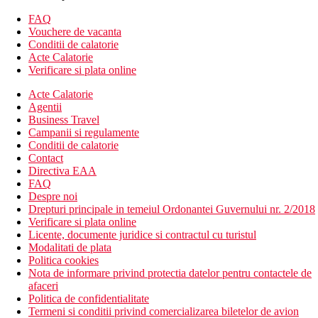
aer conditionat
FAQ
Wifi
Vouchere de vacanta
room service
Conditii de calatorie
transfer de la si/sau la aeroport (contra cost)
Acte Calatorie
lift
Verificare si plata online
sali de conferinta / petreceri (contra cost)
Acte Calatorie
babysitting (contra cost)
Agentii
schimb valutar
Business Travel
camera de bagaje
Campanii si regulamente
receptie deschisa non stop
Conditii de calatorie
club pentru copii
Contact
parcare
Directiva EAA
piscine
FAQ
curatatorie chimica
Despre noi
spalatorie
Drepturi principale in temeiul Ordonantei Guvernului nr. 2/2018
sala de fitness
Verificare si plata online
cafenea
Licente, documente juridice si contractul cu turistul
restaurante
Modalitati de plata
spa & centru de wellness (contra cost)
Politica cookies
Descrierea plajei
Nota de informare privind protectia datelor pentru contactele de
plaja cu nisip
afaceri
sezlonguri si umbrele gratuite
Politica de confidentialitate
Termeni si conditii privind comercializarea biletelor de avion