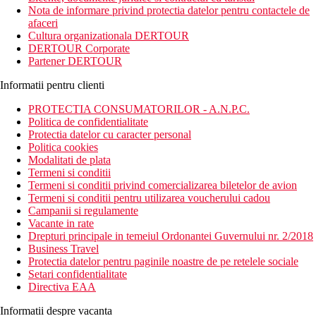
Acest hotel este dotat cu facilitati de calitate, centru Spa, sala de
Nota de informare privind protectia datelor pentru contactele de
fitness, camere moderne, club pentru copii, teren de joaca pentru
afaceri
copii si teren de tenis.
Cultura organizationala DERTOUR
DERTOUR Corporate
Distanta
Partener DERTOUR
36 km distanta de Aeroportul Agadir–Al Massira
700 m distanta de Plaja Taghazout
Informatii pentru clienti
Descrierea camerei
PROTECTIA CONSUMATORILOR - A.N.P.C.
Camerele dispun de:
Politica de confidentialitate
Protectia datelor cu caracter personal
aer conditionat (controlat central)
Politica cookies
uscator de par
Modalitati de plata
dus sau cada
Termeni si conditii
balcon / terasa
Termeni si conditii privind comercializarea biletelor de avion
telefon
Termeni si conditii pentru utilizarea voucherului cadou
minibar
Campanii si regulamente
TV prin satelit
Vacante in rate
aparat pentru preparare ceai / cafea
Drepturi principale in temeiul Ordonantei Guvernului nr. 2/2018
toaleta
Business Travel
halat de baie
Protectia datelor pentru paginile noastre de pe retelele sociale
seif
Setari confidentialitate
Directiva EAA
Descrierea hotelului
Hotelul dispune de:
Informatii despre vacanta