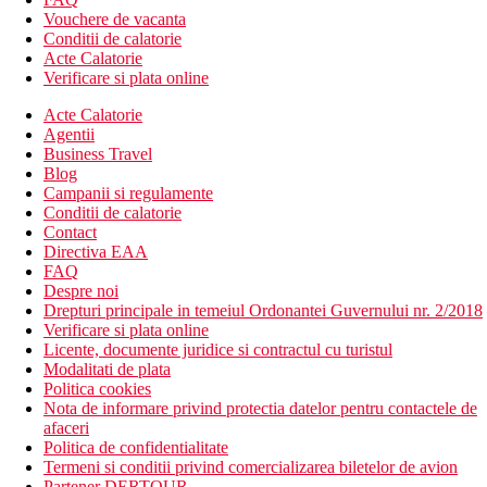
Vouchere de vacanta
Conditii de calatorie
Acte Calatorie
Verificare si plata online
Acte Calatorie
Agentii
Business Travel
Blog
Campanii si regulamente
Conditii de calatorie
Contact
Directiva EAA
FAQ
Despre noi
Drepturi principale in temeiul Ordonantei Guvernului nr. 2/2018
Verificare si plata online
Licente, documente juridice si contractul cu turistul
Modalitati de plata
Politica cookies
Nota de informare privind protectia datelor pentru contactele de
afaceri
Politica de confidentialitate
Termeni si conditii privind comercializarea biletelor de avion
Partener DERTOUR