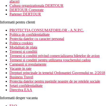
afaceri
Cultura organizationala DERTOUR
DERTOUR Corporate
Partener DERTOUR
Informatii pentru clienti
PROTECTIA CONSUMATORILOR - A.N.P.C.
Politica de confidentialitate
Protectia datelor cu caracter personal
Politica cookies
Modalitati de plata
Termeni si conditii
Termeni si conditii privind comercializarea biletelor de avion
Termeni si conditii pentru utilizarea voucherului cadou
Campanii si regulamente
Vacante in rate
Drepturi principale in temeiul Ordonantei Guvernului nr. 2/2018
Business Travel
Protectia datelor pentru paginile noastre de pe retelele sociale
Setari confidentialitate
Directiva EAA
Informatii despre vacanta
FAQ