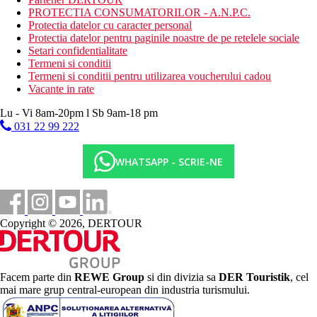
PROTECTIA CONSUMATORILOR - A.N.P.C.
Protectia datelor cu caracter personal
Protectia datelor pentru paginile noastre de pe retelele sociale
Setari confidentialitate
Termeni si conditii
Termeni si conditii pentru utilizarea voucherului cadou
Vacante in rate
Lu - Vi 8am-20pm l Sb 9am-18 pm
031 22 99 222
WHATSAPP - SCRIE-NE
Copyright © 2026, DERTOUR
Facem parte din
REWE Group
si din divizia sa
DER Touristik
, cel
mai mare grup central-european din industria turismului.