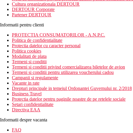
Cultura organizationala DERTOUR
DERTOUR Corporate
Partener DERTOUR
Informatii pentru clienti
PROTECTIA CONSUMATORILOR - A.N.P.C.
Politica de confidentialitate
Protectia datelor cu caracter personal
Politica cookies
Modalitati de plata
Termeni si conditii
Termeni si conditii privind comercializarea biletelor de avion
Termeni si conditii pentru utilizarea voucherului cadou
Campanii si regulamente
Vacante in rate
Drepturi principale in temeiul Ordonantei Guvernului nr. 2/2018
Business Travel
Protectia datelor pentru paginile noastre de pe retelele sociale
Setari confidentialitate
Directiva EAA
Informatii despre vacanta
FAQ