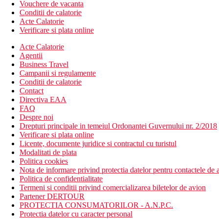
Vouchere de vacanta
Conditii de calatorie
Acte Calatorie
Verificare si plata online
Acte Calatorie
Agentii
Business Travel
Campanii si regulamente
Conditii de calatorie
Contact
Directiva EAA
FAQ
Despre noi
Drepturi principale in temeiul Ordonantei Guvernului nr. 2/2018
Verificare si plata online
Licente, documente juridice si contractul cu turistul
Modalitati de plata
Politica cookies
Nota de informare privind protectia datelor pentru contactele de a
Politica de confidentialitate
Termeni si conditii privind comercializarea biletelor de avion
Partener DERTOUR
PROTECTIA CONSUMATORILOR - A.N.P.C.
Protectia datelor cu caracter personal