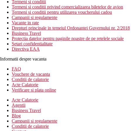
Termeni si conditii
Termeni si conditii privind comercializarea biletelor de avion
Termeni si conditii pentru utilizarea voucherului cadou
Campanii si regulamente
Vacante in rate
Drepturi principale in temeiul Ordonantei Guvernului nr. 2/2018
Business Travel
Protectia datelor pentru paginile noastre de pe retelele sociale
Setari confidentialitate
Directiva EAA
Informatii despre vacanta
FAQ
Vouchere de vacanta
Conditii de calatorie
Acte Calatorie
Verificare si plata online
Acte Calatorie
Agentii
Business Travel
Blog
Campanii si regulamente
Conditii de calatorie