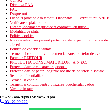
Contact
Directiva EAA
FAQ
Despre noi
Drepturi principale in temeiul Ordonantei Guvernului nr. 2/2018
Verificare si plata online
Licente, documente juridice si contractul cu turistul
Modalitati de plata
Politica cookies
Nota de informare privind protectia datelor pentru contactele de
afaceri
Politica de confidentialitate
Termeni si conditii privind comercializarea biletelor de avion
Partener DERTOUR
PROTECTIA CONSUMATORILOR - A.N.P.C.
Protectia datelor cu caracter personal
Protectia datelor pentru paginile noastre de pe retelele sociale
Setari confidentialitate
Termeni si conditii
Termeni si conditii pentru utilizarea voucherului cadou
Vacante in rate
Lu - Vi 8am-20pm l Sb 9am-18 pm
031 22 99 222