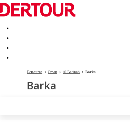
Destinatii
Vacanta perfecta
OFERTE DE NERATAT
Dertour.ro
Oman
Al Batinah
Barka
Barka