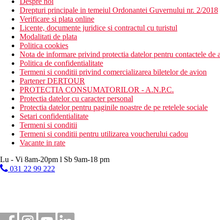
Despre noi
Drepturi principale in temeiul Ordonantei Guvernului nr. 2/2018
Verificare si plata online
Licente, documente juridice si contractul cu turistul
Modalitati de plata
Politica cookies
Nota de informare privind protectia datelor pentru contactele de a
Politica de confidentialitate
Termeni si conditii privind comercializarea biletelor de avion
Partener DERTOUR
PROTECTIA CONSUMATORILOR - A.N.P.C.
Protectia datelor cu caracter personal
Protectia datelor pentru paginile noastre de pe retelele sociale
Setari confidentialitate
Termeni si conditii
Termeni si conditii pentru utilizarea voucherului cadou
Vacante in rate
Lu - Vi 8am-20pm l Sb 9am-18 pm
031 22 99 222