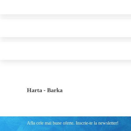
Harta -
Barka
Afla cele mai bune oferte. Inscrie-te la newsletter!