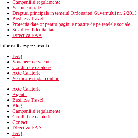
Campanii si regulamente
Vacante in rate
Drepturi principale in temeiul Ordonantei Guvernului nr. 2/2018
Business Travel
Protectia datelor pentru paginile noastre de pe retelele sociale
Setari confidentialitate
Directiva EAA
Informatii despre vacanta
FAQ
Vouchere de vacanta
Conditii de calatorie
Acte Calatorie
Verificare si plata online
Acte Calatorie
Agentii
Business Travel
Blog
Campanii si regulamente
Conditii de calatorie
Contact
Directiva EAA
FAQ