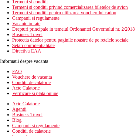
Termeni si conditii
Termeni si conditii privind comercializarea biletelor de avion
Termeni si conditii pentru utilizarea voucherului cadou
Campanii si regulamente
Vacante in rate
Drepturi principale in temeiul Ordonantei Guvernului nr. 2/2018
Business Travel
Protectia datelor pentru paginile noastre de pe retelele sociale
Setari confidentialitate
Directiva EAA
Informatii despre vacanta
FAQ
Vouchere de vacanta
Conditii de calatorie
Acte Calatorie
Verificare si plata online
Acte Calatorie
Agentii
Business Travel
Blog
Campanii si regulamente
Conditii de calatorie