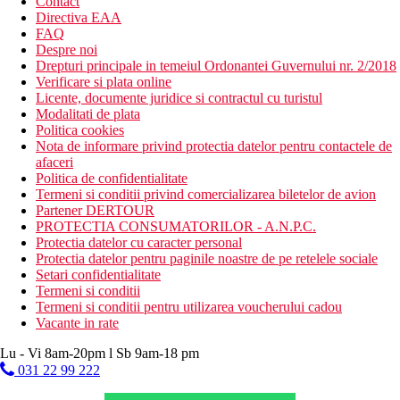
Contact
Directiva EAA
FAQ
Despre noi
Drepturi principale in temeiul Ordonantei Guvernului nr. 2/2018
Verificare si plata online
Licente, documente juridice si contractul cu turistul
Modalitati de plata
Politica cookies
Nota de informare privind protectia datelor pentru contactele de
afaceri
Politica de confidentialitate
Termeni si conditii privind comercializarea biletelor de avion
Partener DERTOUR
PROTECTIA CONSUMATORILOR - A.N.P.C.
Protectia datelor cu caracter personal
Protectia datelor pentru paginile noastre de pe retelele sociale
Setari confidentialitate
Termeni si conditii
Termeni si conditii pentru utilizarea voucherului cadou
Vacante in rate
Lu - Vi 8am-20pm l Sb 9am-18 pm
031 22 99 222