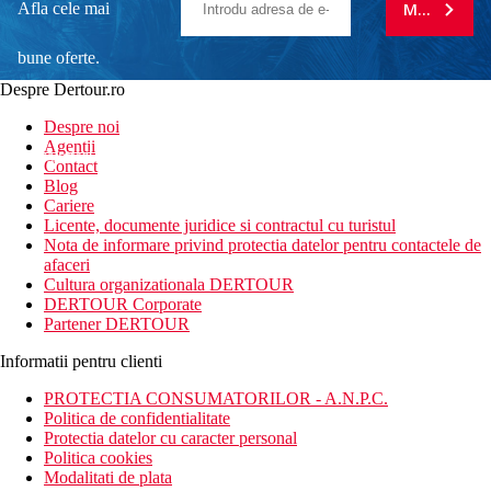
Afla cele mai
MA ABONE
bune oferte.
Despre Dertour.ro
Inscrie-te la
Despre noi
Agentii
newsletter!
Contact
Blog
Cariere
Licente, documente juridice si contractul cu turistul
Nota de informare privind protectia datelor pentru contactele de
afaceri
Cultura organizationala DERTOUR
DERTOUR Corporate
Partener DERTOUR
Informatii pentru clienti
PROTECTIA CONSUMATORILOR - A.N.P.C.
Politica de confidentialitate
Protectia datelor cu caracter personal
Politica cookies
Modalitati de plata