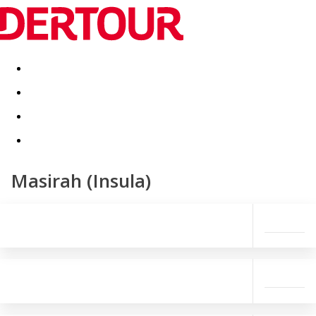
Destinatii
Vacanta perfecta
OFERTE DE NERATAT
Masirah (Insula)