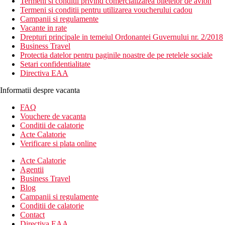
Termeni si conditii privind comercializarea biletelor de avion
Termeni si conditii pentru utilizarea voucherului cadou
Campanii si regulamente
Vacante in rate
Drepturi principale in temeiul Ordonantei Guvernului nr. 2/2018
Business Travel
Protectia datelor pentru paginile noastre de pe retelele sociale
Setari confidentialitate
Directiva EAA
Informatii despre vacanta
FAQ
Vouchere de vacanta
Conditii de calatorie
Acte Calatorie
Verificare si plata online
Acte Calatorie
Agentii
Business Travel
Blog
Campanii si regulamente
Conditii de calatorie
Contact
Directiva EAA