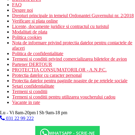
FAQ
Despre noi
Drepturi principale in temeiul Ordonantei Guvernului nr. 2/2018
Verificare si plata online
Licente, documente juridice si contractul cu turistul
Modalitati de plata
Politica cookies
Nota de informare privind protectia datelor pentru contactele de
afaceri
Politica de confidentialitate
Termeni si conditii privind comercializarea biletelor de avion
Partener DERTOUR
PROTECTIA CONSUMATORILOR - A.N.P.C.
Protectia datelor cu caracter personal
Protectia datelor pentru paginile noastre de pe retelele sociale
Setari confidentialitate
Termeni si conditii
Termeni si conditii pentru utilizarea voucherului cadou
Vacante in rate
Lu - Vi 8am-20pm l Sb 9am-18 pm
031 22 99 222
WHATSAPP - SCRIE-NE