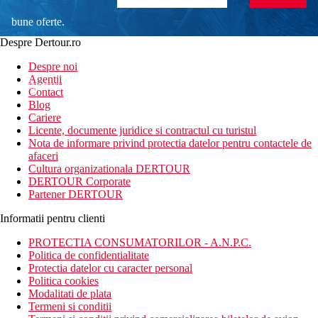
bune oferte.
Despre Dertour.ro
Inscrie-te la
Despre noi
Agentii
newsletter!
Contact
Blog
Cariere
Licente, documente juridice si contractul cu turistul
Nota de informare privind protectia datelor pentru contactele de
afaceri
Cultura organizationala DERTOUR
DERTOUR Corporate
Partener DERTOUR
Informatii pentru clienti
PROTECTIA CONSUMATORILOR - A.N.P.C.
Politica de confidentialitate
Protectia datelor cu caracter personal
Politica cookies
Modalitati de plata
Termeni si conditii