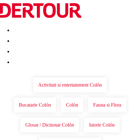
Destinatii
Vacanta perfecta
OFERTE DE NERATAT
Activitati si entertainment Colón
Bucatarie Colón
Colón
Fauna si Flora
Glosar / Dictionar Colón
Istorie Colón