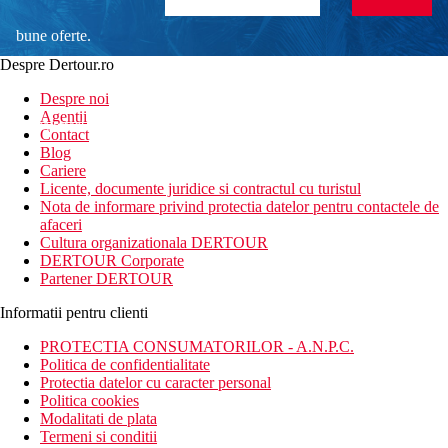
bune oferte.
Despre Dertour.ro
Inscrie-te la
Despre noi
Agentii
newsletter!
Contact
Blog
Cariere
Licente, documente juridice si contractul cu turistul
Nota de informare privind protectia datelor pentru contactele de
afaceri
Cultura organizationala DERTOUR
DERTOUR Corporate
Partener DERTOUR
Informatii pentru clienti
PROTECTIA CONSUMATORILOR - A.N.P.C.
Politica de confidentialitate
Protectia datelor cu caracter personal
Politica cookies
Modalitati de plata
Termeni si conditii