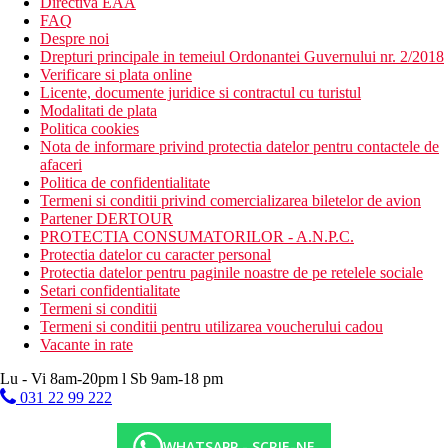
Directiva EAA
FAQ
Despre noi
Drepturi principale in temeiul Ordonantei Guvernului nr. 2/2018
Verificare si plata online
Licente, documente juridice si contractul cu turistul
Modalitati de plata
Politica cookies
Nota de informare privind protectia datelor pentru contactele de
afaceri
Politica de confidentialitate
Termeni si conditii privind comercializarea biletelor de avion
Partener DERTOUR
PROTECTIA CONSUMATORILOR - A.N.P.C.
Protectia datelor cu caracter personal
Protectia datelor pentru paginile noastre de pe retelele sociale
Setari confidentialitate
Termeni si conditii
Termeni si conditii pentru utilizarea voucherului cadou
Vacante in rate
Lu - Vi 8am-20pm l Sb 9am-18 pm
031 22 99 222
WHATSAPP - SCRIE-NE