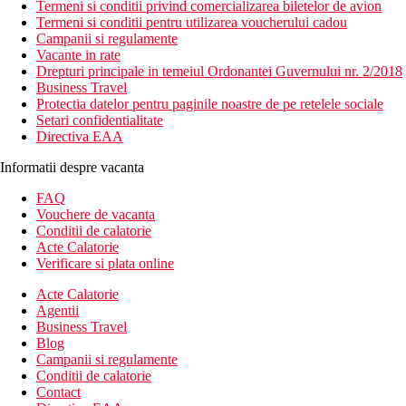
Termeni si conditii privind comercializarea biletelor de avion
Termeni si conditii pentru utilizarea voucherului cadou
Campanii si regulamente
Vacante in rate
Drepturi principale in temeiul Ordonantei Guvernului nr. 2/2018
Business Travel
Protectia datelor pentru paginile noastre de pe retelele sociale
Setari confidentialitate
Directiva EAA
Informatii despre vacanta
FAQ
Vouchere de vacanta
Conditii de calatorie
Acte Calatorie
Verificare si plata online
Acte Calatorie
Agentii
Business Travel
Blog
Campanii si regulamente
Conditii de calatorie
Contact