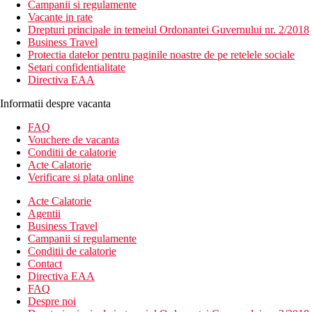
Campanii si regulamente
Vacante in rate
Drepturi principale in temeiul Ordonantei Guvernului nr. 2/2018
Business Travel
Protectia datelor pentru paginile noastre de pe retelele sociale
Setari confidentialitate
Directiva EAA
Informatii despre vacanta
FAQ
Vouchere de vacanta
Conditii de calatorie
Acte Calatorie
Verificare si plata online
Acte Calatorie
Agentii
Business Travel
Campanii si regulamente
Conditii de calatorie
Contact
Directiva EAA
FAQ
Despre noi