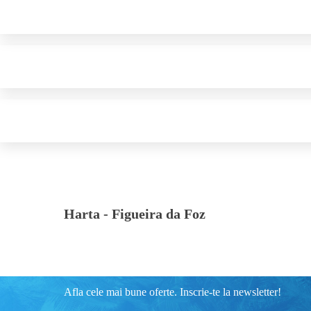
Harta -
Figueira da Foz
Afla cele mai bune oferte. Inscrie-te la newsletter!