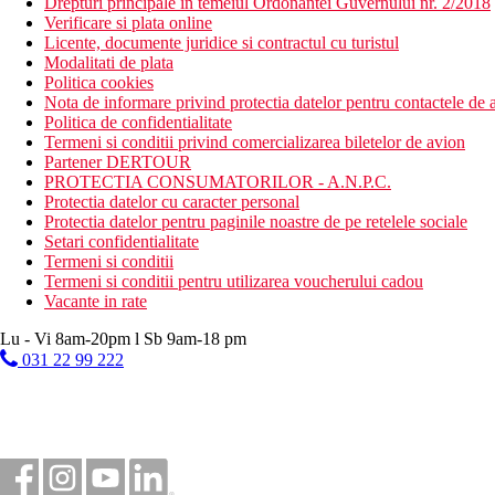
Drepturi principale in temeiul Ordonantei Guvernului nr. 2/2018
Verificare si plata online
Licente, documente juridice si contractul cu turistul
Modalitati de plata
Politica cookies
Nota de informare privind protectia datelor pentru contactele de a
Politica de confidentialitate
Termeni si conditii privind comercializarea biletelor de avion
Partener DERTOUR
PROTECTIA CONSUMATORILOR - A.N.P.C.
Protectia datelor cu caracter personal
Protectia datelor pentru paginile noastre de pe retelele sociale
Setari confidentialitate
Termeni si conditii
Termeni si conditii pentru utilizarea voucherului cadou
Vacante in rate
Lu - Vi 8am-20pm l Sb 9am-18 pm
031 22 99 222