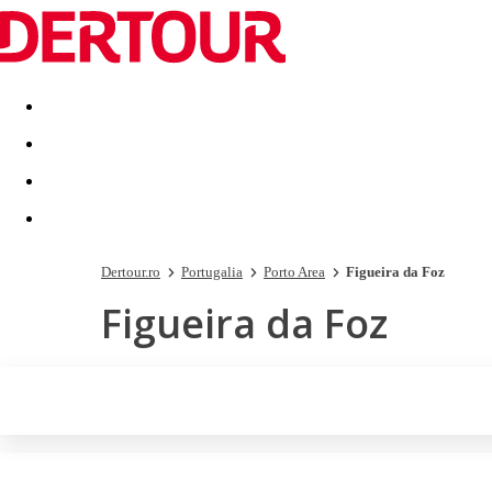
Destinatii
Vacanta perfecta
OFERTE DE NERATAT
Dertour.ro
Portugalia
Porto Area
Figueira da Foz
Figueira da Foz