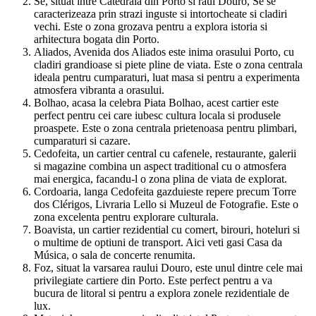
Sé, situat intre Catedrala din Porto si raul Douro, Sé se
caracterizeaza prin strazi inguste si intortocheate si cladiri
vechi. Este o zona grozava pentru a explora istoria si
arhitectura bogata din Porto.
Aliados, Avenida dos Aliados este inima orasului Porto, cu
cladiri grandioase si piete pline de viata. Este o zona centrala
ideala pentru cumparaturi, luat masa si pentru a experimenta
atmosfera vibranta a orasului.
Bolhao, acasa la celebra Piata Bolhao, acest cartier este
perfect pentru cei care iubesc cultura locala si produsele
proaspete. Este o zona centrala prietenoasa pentru plimbari,
cumparaturi si cazare.
Cedofeita, un cartier central cu cafenele, restaurante, galerii
si magazine combina un aspect traditional cu o atmosfera
mai energica, facandu-l o zona plina de viata de explorat.
Cordoaria, langa Cedofeita gazduieste repere precum Torre
dos Clérigos, Livraria Lello si Muzeul de Fotografie. Este o
zona excelenta pentru explorare culturala.
Boavista, un cartier rezidential cu comert, birouri, hoteluri si
o multime de optiuni de transport. Aici veti gasi Casa da
Música, o sala de concerte renumita.
Foz, situat la varsarea raului Douro, este unul dintre cele mai
privilegiate cartiere din Porto. Este perfect pentru a va
bucura de litoral si pentru a explora zonele rezidentiale de
lux.