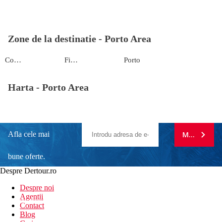
Zone de la destinatie -
Porto Area
Coimbra
Figueira da Foz
Porto
Harta -
Porto Area
Afla cele mai
MA ABONE
bune oferte.
Despre Dertour.ro
Inscrie-te la
Despre noi
Agentii
newsletter!
Contact
Blog