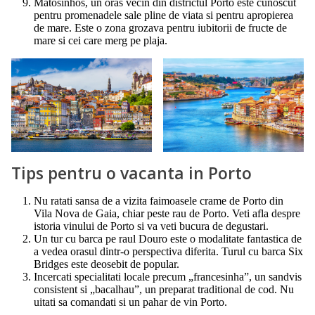
Matosinhos, un oras vecin din districtul Porto este cunoscut
pentru promenadele sale pline de viata si pentru apropierea
de mare. Este o zona grozava pentru iubitorii de fructe de
mare si cei care merg pe plaja.
Tips pentru o vacanta in Porto
Nu ratati sansa de a vizita faimoasele crame de Porto din
Vila Nova de Gaia, chiar peste rau de Porto. Veti afla despre
istoria vinului de Porto si va veti bucura de degustari.
Un tur cu barca pe raul Douro este o modalitate fantastica de
a vedea orasul dintr-o perspectiva diferita. Turul cu barca Six
Bridges este deosebit de popular.
Incercati specialitati locale precum „francesinha”, un sandvis
consistent si „bacalhau”, un preparat traditional de cod. Nu
uitati sa comandati si un pahar de vin Porto.