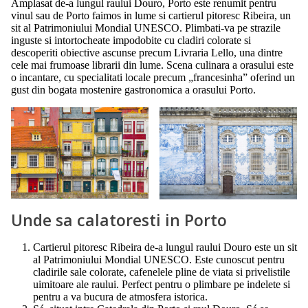
Amplasat de-a lungul raului Douro, Porto este renumit pentru
vinul sau de Porto faimos in lume si cartierul pitoresc Ribeira, un
sit al Patrimoniului Mondial UNESCO. Plimbati-va pe strazile
inguste si intortocheate impodobite cu cladiri colorate si
descoperiti obiective ascunse precum Livraria Lello, una dintre
cele mai frumoase librarii din lume. Scena culinara a orasului este
o incantare, cu specialitati locale precum „francesinha” oferind un
gust din bogata mostenire gastronomica a orasului Porto.
Unde sa calatoresti in Porto
Cartierul pitoresc Ribeira de-a lungul raului Douro este un sit
al Patrimoniului Mondial UNESCO. Este cunoscut pentru
cladirile sale colorate, cafenelele pline de viata si privelistile
uimitoare ale raului. Perfect pentru o plimbare pe indelete si
pentru a va bucura de atmosfera istorica.