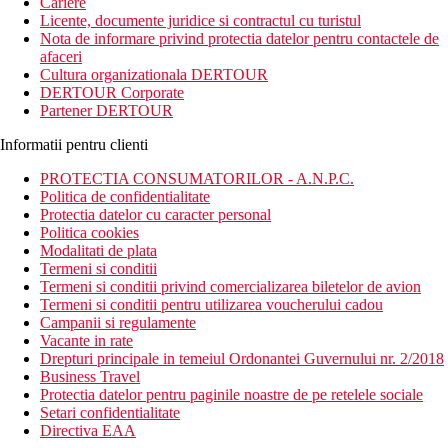
Cariere
Licente, documente juridice si contractul cu turistul
Nota de informare privind protectia datelor pentru contactele de
afaceri
Cultura organizationala DERTOUR
DERTOUR Corporate
Partener DERTOUR
Informatii pentru clienti
PROTECTIA CONSUMATORILOR - A.N.P.C.
Politica de confidentialitate
Protectia datelor cu caracter personal
Politica cookies
Modalitati de plata
Termeni si conditii
Termeni si conditii privind comercializarea biletelor de avion
Termeni si conditii pentru utilizarea voucherului cadou
Campanii si regulamente
Vacante in rate
Drepturi principale in temeiul Ordonantei Guvernului nr. 2/2018
Business Travel
Protectia datelor pentru paginile noastre de pe retelele sociale
Setari confidentialitate
Directiva EAA