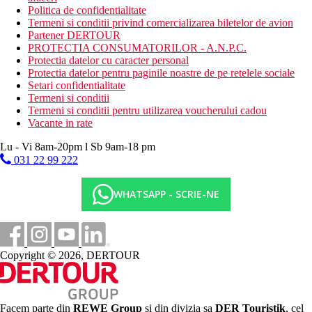
Politica de confidentialitate
Termeni si conditii privind comercializarea biletelor de avion
Partener DERTOUR
PROTECTIA CONSUMATORILOR - A.N.P.C.
Protectia datelor cu caracter personal
Protectia datelor pentru paginile noastre de pe retelele sociale
Setari confidentialitate
Termeni si conditii
Termeni si conditii pentru utilizarea voucherului cadou
Vacante in rate
Lu - Vi 8am-20pm l Sb 9am-18 pm
031 22 99 222
WHATSAPP - SCRIE-NE
Copyright © 2026, DERTOUR
Facem parte din
REWE Group
si din divizia sa
DER Touristik
, cel