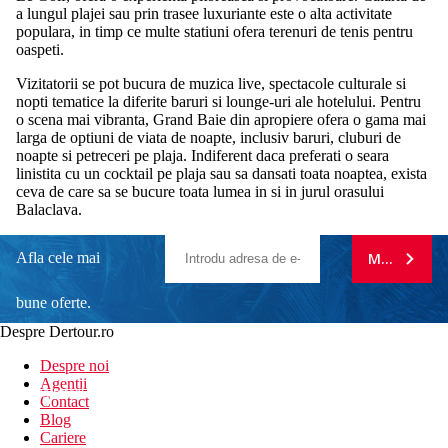
a lungul plajei sau prin trasee luxuriante este o alta activitate
populara, in timp ce multe statiuni ofera terenuri de tenis pentru
oaspeti.
Vizitatorii se pot bucura de muzica live, spectacole culturale si
nopti tematice la diferite baruri si lounge-uri ale hotelului. Pentru
o scena mai vibranta, Grand Baie din apropiere ofera o gama mai
larga de optiuni de viata de noapte, inclusiv baruri, cluburi de
noapte si petreceri pe plaja. Indiferent daca preferati o seara
linistita cu un cocktail pe plaja sau sa dansati toata noaptea, exista
ceva de care sa se bucure toata lumea in si in jurul orasului
Balaclava.
Afla cele mai
MA ABONE
bune oferte.
Despre Dertour.ro
Inscrie-te la
Despre noi
Agentii
newsletter!
Contact
Blog
Cariere