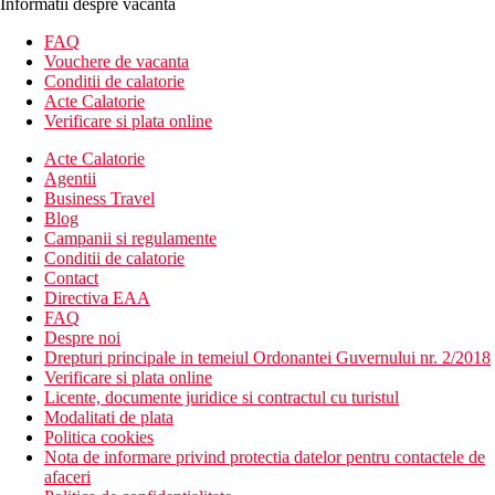
Informatii despre vacanta
FAQ
Vouchere de vacanta
Conditii de calatorie
Acte Calatorie
Verificare si plata online
Acte Calatorie
Agentii
Business Travel
Blog
Campanii si regulamente
Conditii de calatorie
Contact
Directiva EAA
FAQ
Despre noi
Drepturi principale in temeiul Ordonantei Guvernului nr. 2/2018
Verificare si plata online
Licente, documente juridice si contractul cu turistul
Modalitati de plata
Politica cookies
Nota de informare privind protectia datelor pentru contactele de
afaceri