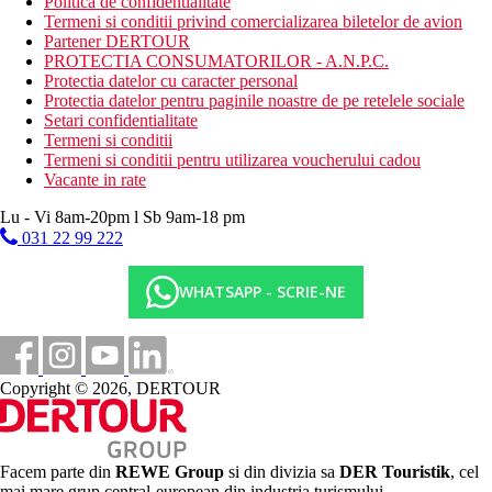
Politica de confidentialitate
Termeni si conditii privind comercializarea biletelor de avion
Partener DERTOUR
PROTECTIA CONSUMATORILOR - A.N.P.C.
Protectia datelor cu caracter personal
Protectia datelor pentru paginile noastre de pe retelele sociale
Setari confidentialitate
Termeni si conditii
Termeni si conditii pentru utilizarea voucherului cadou
Vacante in rate
Lu - Vi 8am-20pm l Sb 9am-18 pm
031 22 99 222
WHATSAPP - SCRIE-NE
Copyright © 2026, DERTOUR
Facem parte din
REWE Group
si din divizia sa
DER Touristik
, cel
mai mare grup central-european din industria turismului.