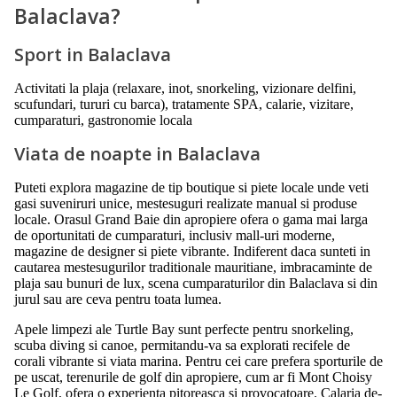
Balaclava?
Sport in Balaclava
Activitati la plaja (relaxare, inot, snorkeling, vizionare delfini,
scufundari, tururi cu barca), tratamente SPA, calarie, vizitare,
cumparaturi, gastronomie locala
Viata de noapte in Balaclava
Puteti explora magazine de tip boutique si piete locale unde veti
gasi suveniruri unice, mestesuguri realizate manual si produse
locale. Orasul Grand Baie din apropiere ofera o gama mai larga
de oportunitati de cumparaturi, inclusiv mall-uri moderne,
magazine de designer si piete vibrante. Indiferent daca sunteti in
cautarea mestesugurilor traditionale mauritiane, imbracaminte de
plaja sau bunuri de lux, scena cumparaturilor din Balaclava si din
jurul sau are ceva pentru toata lumea.
Apele limpezi ale Turtle Bay sunt perfecte pentru snorkeling,
scuba diving si canoe, permitandu-va sa explorati recifele de
corali vibrante si viata marina. Pentru cei care prefera sporturile de
pe uscat, terenurile de golf din apropiere, cum ar fi Mont Choisy
Le Golf, ofera o experienta pitoreasca si provocatoare. Calaria de-