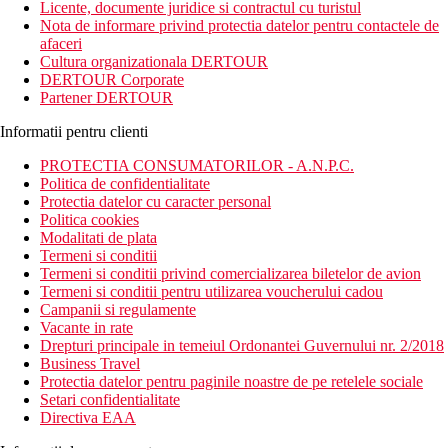
Licente, documente juridice si contractul cu turistul
Nota de informare privind protectia datelor pentru contactele de
afaceri
Cultura organizationala DERTOUR
DERTOUR Corporate
Partener DERTOUR
Informatii pentru clienti
PROTECTIA CONSUMATORILOR - A.N.P.C.
Politica de confidentialitate
Protectia datelor cu caracter personal
Politica cookies
Modalitati de plata
Termeni si conditii
Termeni si conditii privind comercializarea biletelor de avion
Termeni si conditii pentru utilizarea voucherului cadou
Campanii si regulamente
Vacante in rate
Drepturi principale in temeiul Ordonantei Guvernului nr. 2/2018
Business Travel
Protectia datelor pentru paginile noastre de pe retelele sociale
Setari confidentialitate
Directiva EAA