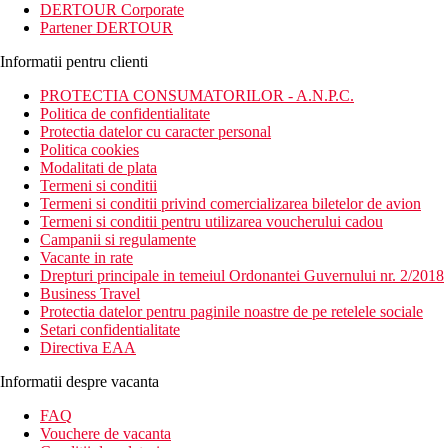
DERTOUR Corporate
Partener DERTOUR
Informatii pentru clienti
PROTECTIA CONSUMATORILOR - A.N.P.C.
Politica de confidentialitate
Protectia datelor cu caracter personal
Politica cookies
Modalitati de plata
Termeni si conditii
Termeni si conditii privind comercializarea biletelor de avion
Termeni si conditii pentru utilizarea voucherului cadou
Campanii si regulamente
Vacante in rate
Drepturi principale in temeiul Ordonantei Guvernului nr. 2/2018
Business Travel
Protectia datelor pentru paginile noastre de pe retelele sociale
Setari confidentialitate
Directiva EAA
Informatii despre vacanta
FAQ
Vouchere de vacanta