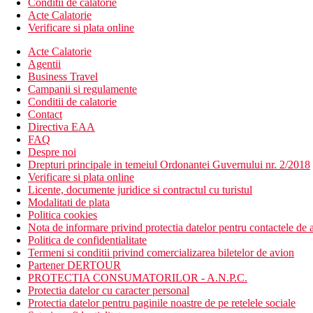
Conditii de calatorie
Acte Calatorie
Verificare si plata online
Acte Calatorie
Agentii
Business Travel
Campanii si regulamente
Conditii de calatorie
Contact
Directiva EAA
FAQ
Despre noi
Drepturi principale in temeiul Ordonantei Guvernului nr. 2/2018
Verificare si plata online
Licente, documente juridice si contractul cu turistul
Modalitati de plata
Politica cookies
Nota de informare privind protectia datelor pentru contactele de a
Politica de confidentialitate
Termeni si conditii privind comercializarea biletelor de avion
Partener DERTOUR
PROTECTIA CONSUMATORILOR - A.N.P.C.
Protectia datelor cu caracter personal
Protectia datelor pentru paginile noastre de pe retelele sociale