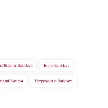
r/Dictionar Balaclava
Istorie Balaclava
orie inBalaclava
Temperaturi in Balaclava