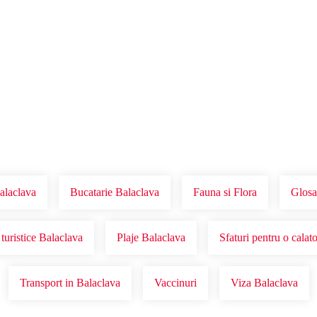
Voucher Cadou
Agentii
alaclava
Bucatarie Balaclava
Fauna si Flora
Glosa
turistice Balaclava
Plaje Balaclava
Sfaturi pentru o calat
Transport in Balaclava
Vaccinuri
Viza Balaclava