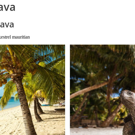
lava
lava
kestrel mauritian