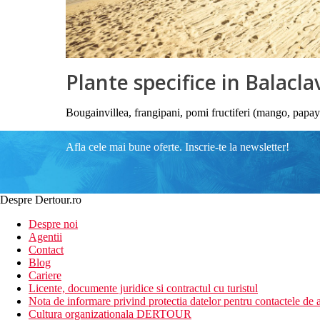
Plante specifice in Balacla
Bougainvillea, frangipani, pomi fructiferi (mango, papaya
Afla cele mai bune oferte. Inscrie-te la newsletter!
Despre Dertour.ro
Despre noi
Agentii
Contact
Blog
Cariere
Licente, documente juridice si contractul cu turistul
Nota de informare privind protectia datelor pentru contactele de a
Cultura organizationala DERTOUR