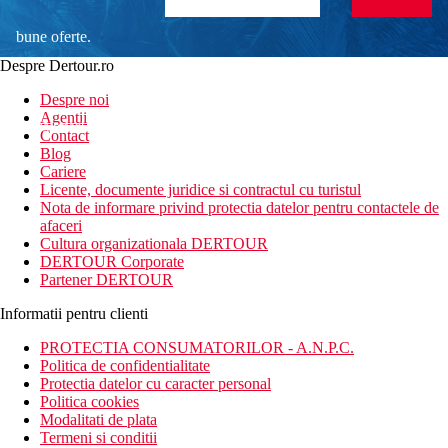
bune oferte.
Despre Dertour.ro
Inscrie-te la
Despre noi
Agentii
newsletter!
Contact
Blog
Cariere
Licente, documente juridice si contractul cu turistul
Nota de informare privind protectia datelor pentru contactele de
afaceri
Cultura organizationala DERTOUR
DERTOUR Corporate
Partener DERTOUR
Informatii pentru clienti
PROTECTIA CONSUMATORILOR - A.N.P.C.
Politica de confidentialitate
Protectia datelor cu caracter personal
Politica cookies
Modalitati de plata
Termeni si conditii