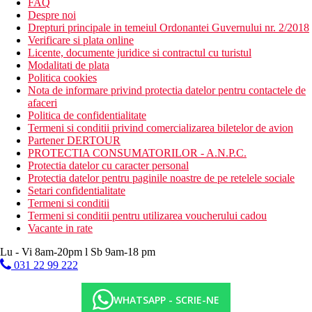
FAQ
Despre noi
Drepturi principale in temeiul Ordonantei Guvernului nr. 2/2018
Verificare si plata online
Licente, documente juridice si contractul cu turistul
Modalitati de plata
Politica cookies
Nota de informare privind protectia datelor pentru contactele de
afaceri
Politica de confidentialitate
Termeni si conditii privind comercializarea biletelor de avion
Partener DERTOUR
PROTECTIA CONSUMATORILOR - A.N.P.C.
Protectia datelor cu caracter personal
Protectia datelor pentru paginile noastre de pe retelele sociale
Setari confidentialitate
Termeni si conditii
Termeni si conditii pentru utilizarea voucherului cadou
Vacante in rate
Lu - Vi 8am-20pm l Sb 9am-18 pm
031 22 99 222
WHATSAPP - SCRIE-NE