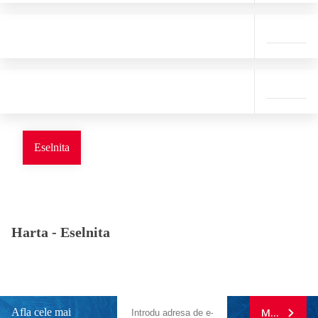
Eselnita
Harta -
Eselnita
Afla cele mai
MA ABONE