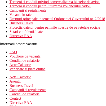
Termeni si conditii privind comercializarea biletelor de avion
Termeni si conditii pentru utilizarea voucherului cadou
Campanii si regulamente
Vacante in rate
Drepturi principale in temeiul Ordonantei Guvernului nr. 2/2018
Business Travel
Protectia datelor pentru paginile noastre de pe retelele sociale
Setari confidentialitate
Directiva EAA
Informatii despre vacanta
FAQ
Vouchere de vacanta
Conditii de calatorie
Acte Calatorie
Verificare si plata online
Acte Calatorie
Agentii
Business Travel
Campanii si regulamente
Conditii de calatorie
Contact
Directiva EAA