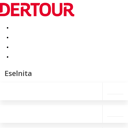
Destinatii
Vacanta perfecta
OFERTE DE NERATAT
Eselnita