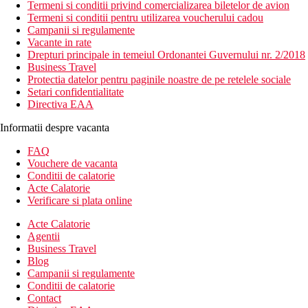
Termeni si conditii privind comercializarea biletelor de avion
Termeni si conditii pentru utilizarea voucherului cadou
Campanii si regulamente
Vacante in rate
Drepturi principale in temeiul Ordonantei Guvernului nr. 2/2018
Business Travel
Protectia datelor pentru paginile noastre de pe retelele sociale
Setari confidentialitate
Directiva EAA
Informatii despre vacanta
FAQ
Vouchere de vacanta
Conditii de calatorie
Acte Calatorie
Verificare si plata online
Acte Calatorie
Agentii
Business Travel
Blog
Campanii si regulamente
Conditii de calatorie
Contact