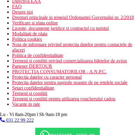
Directiva EAA
FAQ
Despre noi
Drepturi principale in temeiul Ordonantei Guvernului nr. 2/2018
Verificare si plata online
Licente, documente juridice si contractul cu turistul
Modalitati de plata
Politica cookies
Nota de informare privind protectia datelor pentru contactele de
afaceri
Politica de confidentialitate
Termeni si conditii privind comercializarea biletelor de avion
Partener DERTOUR
PROTECTIA CONSUMATORILOR - A.N.P.C.
Protectia datelor cu caracter personal
Protectia datelor pentru paginile noastre de pe retelele sociale
Setari confidentialitate
Termeni si conditii
Termeni si conditii pentru utilizarea voucherului cadou
Vacante in rate
Lu - Vi 8am-20pm l Sb 9am-18 pm
031 22 99 222