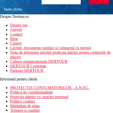
bune oferte.
Despre Dertour.ro
Inscrie-te la
Despre noi
Agentii
newsletter!
Contact
Blog
Cariere
Licente, documente juridice si contractul cu turistul
Nota de informare privind protectia datelor pentru contactele de
afaceri
Cultura organizationala DERTOUR
DERTOUR Corporate
Partener DERTOUR
Informatii pentru clienti
PROTECTIA CONSUMATORILOR - A.N.P.C.
Politica de confidentialitate
Protectia datelor cu caracter personal
Politica cookies
Modalitati de plata
Termeni si conditii