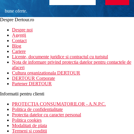
bune oferte.
Despre Dertour.ro
Inscrie-te la
Despre noi
Agentii
newsletter!
Contact
Blog
Cariere
Licente, documente juridice si contractul cu turistul
Nota de informare privind protectia datelor pentru contactele de
afaceri
Cultura organizationala DERTOUR
DERTOUR Corporate
Partener DERTOUR
Informatii pentru clienti
PROTECTIA CONSUMATORILOR - A.N.P.C.
Politica de confidentialitate
Protectia datelor cu caracter personal
Politica cookies
Modalitati de plata
Termeni si conditii