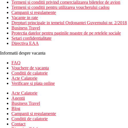
Termeni si conditii privind comercializarea biletelor de avion
Termeni si conditii pentru utilizarea voucherului cadou
Campanii si regulamente
Vacante in rate
Drepturi principale in temeiul Ordonantei Guvernului nr. 2/2018
Business Travel
Protectia datelor pentru paginile noastre de pe retelele sociale
Setari confidentialitate
Directiva EAA
Informatii despre vacanta
FAQ
Vouchere de vacanta
Conditii de calatorie
Acte Calatorie
Verificare si plata online
Acte Calatorie
Agentii
Business Travel
Blog
Campanii si regulamente
Conditii de calatorie
Contact