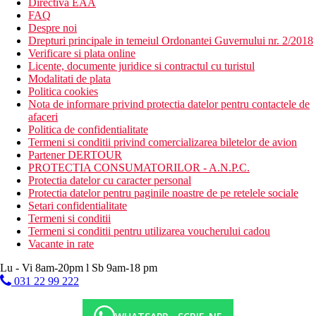
Directiva EAA
FAQ
Despre noi
Drepturi principale in temeiul Ordonantei Guvernului nr. 2/2018
Verificare si plata online
Licente, documente juridice si contractul cu turistul
Modalitati de plata
Politica cookies
Nota de informare privind protectia datelor pentru contactele de
afaceri
Politica de confidentialitate
Termeni si conditii privind comercializarea biletelor de avion
Partener DERTOUR
PROTECTIA CONSUMATORILOR - A.N.P.C.
Protectia datelor cu caracter personal
Protectia datelor pentru paginile noastre de pe retelele sociale
Setari confidentialitate
Termeni si conditii
Termeni si conditii pentru utilizarea voucherului cadou
Vacante in rate
Lu - Vi 8am-20pm l Sb 9am-18 pm
031 22 99 222