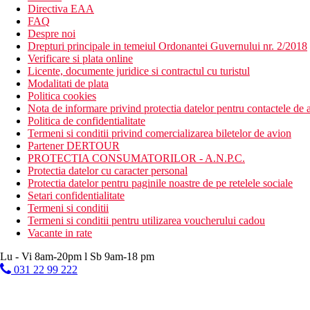
Directiva EAA
FAQ
Despre noi
Drepturi principale in temeiul Ordonantei Guvernului nr. 2/2018
Verificare si plata online
Licente, documente juridice si contractul cu turistul
Modalitati de plata
Politica cookies
Nota de informare privind protectia datelor pentru contactele de a
Politica de confidentialitate
Termeni si conditii privind comercializarea biletelor de avion
Partener DERTOUR
PROTECTIA CONSUMATORILOR - A.N.P.C.
Protectia datelor cu caracter personal
Protectia datelor pentru paginile noastre de pe retelele sociale
Setari confidentialitate
Termeni si conditii
Termeni si conditii pentru utilizarea voucherului cadou
Vacante in rate
Lu - Vi 8am-20pm l Sb 9am-18 pm
031 22 99 222