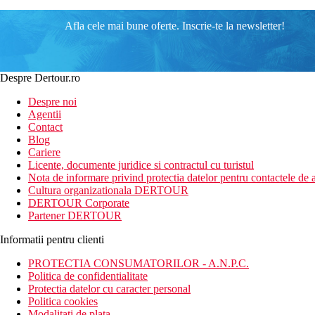
Afla cele mai bune oferte. Inscrie-te la newsletter!
Despre Dertour.ro
Despre noi
Agentii
Contact
Blog
Cariere
Licente, documente juridice si contractul cu turistul
Nota de informare privind protectia datelor pentru contactele de a
Cultura organizationala DERTOUR
DERTOUR Corporate
Partener DERTOUR
Informatii pentru clienti
PROTECTIA CONSUMATORILOR - A.N.P.C.
Politica de confidentialitate
Protectia datelor cu caracter personal
Politica cookies
Modalitati de plata