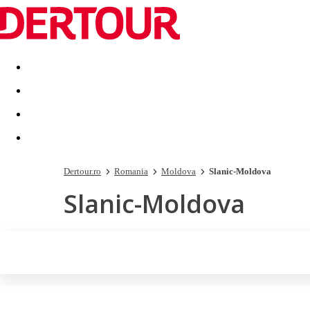
Destinatii
Vacanta perfecta
OFERTE DE NERATAT
Dertour.ro
Romania
Moldova
Slanic-Moldova
Slanic-Moldova