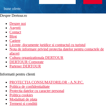
bune oferte.
Despre Dertour.ro
Inscrie-te la
Despre noi
Agentii
newsletter!
Contact
Blog
Cariere
Licente, documente juridice si contractul cu turistul
Nota de informare privind protectia datelor pentru contactele de
afaceri
Cultura organizationala DERTOUR
DERTOUR Corporate
Partener DERTOUR
Informatii pentru clienti
PROTECTIA CONSUMATORILOR - A.N.P.C.
Politica de confidentialitate
Protectia datelor cu caracter personal
Politica cookies
Modalitati de plata
Termeni si conditii