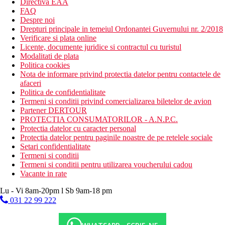
Directiva EAA
FAQ
Despre noi
Drepturi principale in temeiul Ordonantei Guvernului nr. 2/2018
Verificare si plata online
Licente, documente juridice si contractul cu turistul
Modalitati de plata
Politica cookies
Nota de informare privind protectia datelor pentru contactele de
afaceri
Politica de confidentialitate
Termeni si conditii privind comercializarea biletelor de avion
Partener DERTOUR
PROTECTIA CONSUMATORILOR - A.N.P.C.
Protectia datelor cu caracter personal
Protectia datelor pentru paginile noastre de pe retelele sociale
Setari confidentialitate
Termeni si conditii
Termeni si conditii pentru utilizarea voucherului cadou
Vacante in rate
Lu - Vi 8am-20pm l Sb 9am-18 pm
031 22 99 222