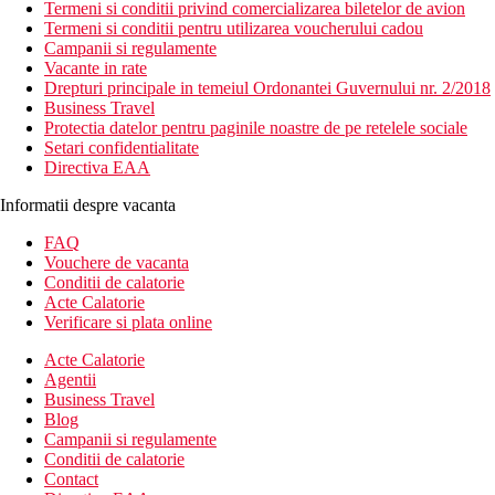
Termeni si conditii privind comercializarea biletelor de avion
Termeni si conditii pentru utilizarea voucherului cadou
Campanii si regulamente
Vacante in rate
Drepturi principale in temeiul Ordonantei Guvernului nr. 2/2018
Business Travel
Protectia datelor pentru paginile noastre de pe retelele sociale
Setari confidentialitate
Directiva EAA
Informatii despre vacanta
FAQ
Vouchere de vacanta
Conditii de calatorie
Acte Calatorie
Verificare si plata online
Acte Calatorie
Agentii
Business Travel
Blog
Campanii si regulamente
Conditii de calatorie
Contact