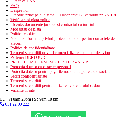
Directiva EAA
FAQ
Despre noi
Drepturi principale in temeiul Ordonantei Guvernului nr. 2/2018
Verificare si plata online
Licente, documente juridice si contractul cu turistul
Modalitati de plata
Politica cookies
Nota de informare privind protectia datelor pentru contactele de
afaceri
Politica de confidentialitate
Termeni si conditii privind comercializarea biletelor de avion
Partener DERTOUR
PROTECTIA CONSUMATORILOR - A.N.P.C.
Protectia datelor cu caracter personal
Protectia datelor pentru paginile noastre de pe retelele sociale
Setari confidentialitate
Termeni si conditii
Termeni si conditii pentru utilizarea voucherului cadou
Vacante in rate
Lu - Vi 8am-20pm l Sb 9am-18 pm
031 22 99 222