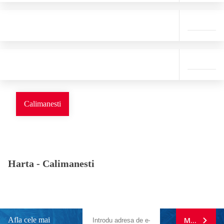
Calimanesti
Harta -
Calimanesti
Afla cele mai
MA ABONE