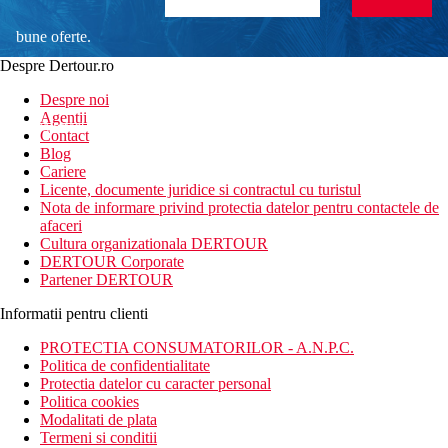
bune oferte.
Despre Dertour.ro
Inscrie-te la
Despre noi
Agentii
newsletter!
Contact
Blog
Cariere
Licente, documente juridice si contractul cu turistul
Nota de informare privind protectia datelor pentru contactele de
afaceri
Cultura organizationala DERTOUR
DERTOUR Corporate
Partener DERTOUR
Informatii pentru clienti
PROTECTIA CONSUMATORILOR - A.N.P.C.
Politica de confidentialitate
Protectia datelor cu caracter personal
Politica cookies
Modalitati de plata
Termeni si conditii