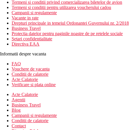
Termeni si conditii privind comercializarea biletelor de avion
Termeni si conditii pentru utilizarea voucherului cadou
Campanii si regulamente
Vacante in rate
Drepturi principale in temeiul Ordonantei Guvernului nr. 2/2018
Business Travel
Protectia datelor pentru paginile noastre de pe retelele sociale
Setari confidentialitate
Directiva EAA
Informatii despre vacanta
FAQ
Vouchere de vacanta
Conditii de calatorie
Acte Calatorie
Verificare si plata online
Acte Calatorie
Agentii
Business Travel
Blog
Campanii si regulamente
Conditii de calatorie
Contact