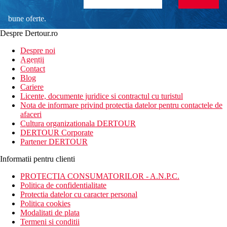
bune oferte.
Despre Dertour.ro
Inscrie-te la
Despre noi
Agentii
newsletter!
Contact
Blog
Cariere
Licente, documente juridice si contractul cu turistul
Nota de informare privind protectia datelor pentru contactele de
afaceri
Cultura organizationala DERTOUR
DERTOUR Corporate
Partener DERTOUR
Informatii pentru clienti
PROTECTIA CONSUMATORILOR - A.N.P.C.
Politica de confidentialitate
Protectia datelor cu caracter personal
Politica cookies
Modalitati de plata
Termeni si conditii