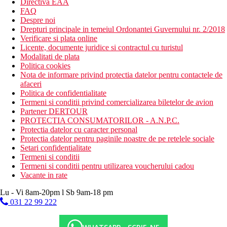
Directiva EAA
FAQ
Despre noi
Drepturi principale in temeiul Ordonantei Guvernului nr. 2/2018
Verificare si plata online
Licente, documente juridice si contractul cu turistul
Modalitati de plata
Politica cookies
Nota de informare privind protectia datelor pentru contactele de
afaceri
Politica de confidentialitate
Termeni si conditii privind comercializarea biletelor de avion
Partener DERTOUR
PROTECTIA CONSUMATORILOR - A.N.P.C.
Protectia datelor cu caracter personal
Protectia datelor pentru paginile noastre de pe retelele sociale
Setari confidentialitate
Termeni si conditii
Termeni si conditii pentru utilizarea voucherului cadou
Vacante in rate
Lu - Vi 8am-20pm l Sb 9am-18 pm
031 22 99 222