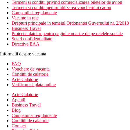
Termeni si conditii privind comercializarea biletelor de avion
Termeni si conditii pentru utilizarea voucherului cadou
Campanii si regulamente
Vacante in rate
Drepturi principale in temeiul Ordonantei Guvernului nr. 2/2018
Business Travel
Protectia datelor pentru paginile noastre de pe retelele sociale
Setari confidentialitate
Directiva EAA
Informatii despre vacanta
FAQ
Vouchere de vacanta
Conditii de calatorie
Acte Calatorie
Verificare si plata online
Acte Calatorie
Agentii
Business Travel
Blog
Campanii si regulamente
Conditii de calatorie
Contact