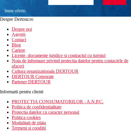
bune oferte.
Despre Dertour.ro
Inscrie-te la
Despre noi
Agentii
newsletter!
Contact
Blog
Cariere
Licente, documente juridice si contractul cu turistul
Nota de informare privind protectia datelor pentru contactele de
afaceri
Cultura organizationala DERTOUR
DERTOUR Corporate
Partener DERTOUR
Informatii pentru clienti
PROTECTIA CONSUMATORILOR - A.N.P.C.
Politica de confidentialitate
Protectia datelor cu caracter personal
Politica cookies
Modalitati de plata
Termeni si conditii