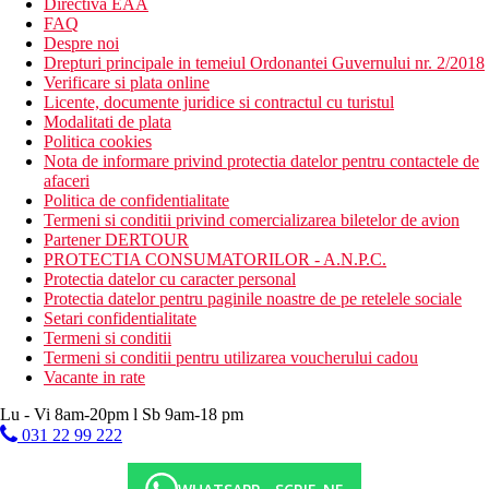
Directiva EAA
FAQ
Despre noi
Drepturi principale in temeiul Ordonantei Guvernului nr. 2/2018
Verificare si plata online
Licente, documente juridice si contractul cu turistul
Modalitati de plata
Politica cookies
Nota de informare privind protectia datelor pentru contactele de
afaceri
Politica de confidentialitate
Termeni si conditii privind comercializarea biletelor de avion
Partener DERTOUR
PROTECTIA CONSUMATORILOR - A.N.P.C.
Protectia datelor cu caracter personal
Protectia datelor pentru paginile noastre de pe retelele sociale
Setari confidentialitate
Termeni si conditii
Termeni si conditii pentru utilizarea voucherului cadou
Vacante in rate
Lu - Vi 8am-20pm l Sb 9am-18 pm
031 22 99 222