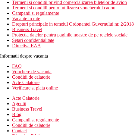
Termeni si conditii privind comercializarea biletelor de avion
Termeni si conditii pentru utilizarea voucherului cadou
Campanii si regulamente
Vacante in rate
Drepturi principale in temeiul Ordonantei Guvernului nr. 2/2018
Business Travel
Protectia datelor pentru paginile noastre de pe retelele sociale
Setari confidentialitate
Directiva EAA
Informatii despre vacanta
FAQ
Vouchere de vacanta
Conditii de calatorie
Acte Calatorie
Verificare si plata online
Acte Calatorie
Agentii
Business Travel
Blog
Campanii si regulamente
Conditii de calatorie
Contact